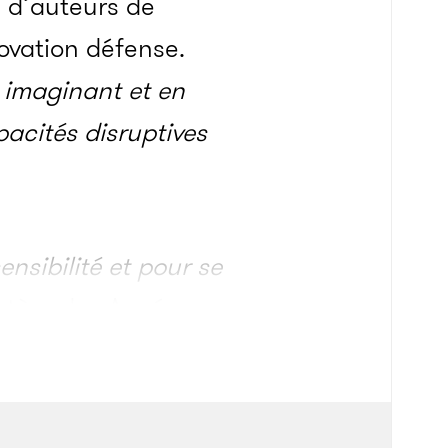
e d’auteurs de
novation défense.
n imaginant et en
pacités disruptives
nsibilité et pour se
stère des Armées a