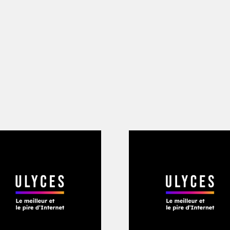
endu par de larges bandes nuageuses, u
 en bord de route. Derrière lui, la pel
aussitôt, écrasée par un poids considér
iculement ténu, comme si aucune carros
ssus de larges pneus, les grilles d’aér
ysage défilent en transparence : le ca
duisant les éléments qui l’entourent su
te de cape d’invisibilité qui lui permet
âtre d’opération. Plus loin, derrière d
lier grâce à la même technologie. Seuls