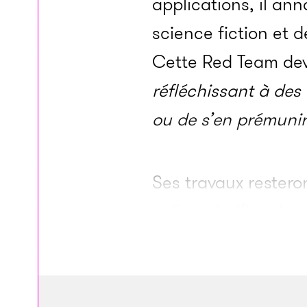
applications, il an
science fiction et 
Cette Red Team de
réfléchissant à des
ou de s’en prémunir
Ses travaux resteron
prémunir d’inspirer 
déjà laissé filtrer q