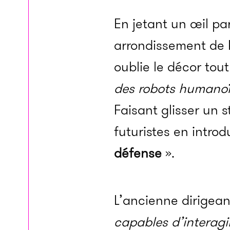
En jetant un œil par
arrondissement de P
oublie le décor tou
des robots humanoïd
Faisant glisser un s
futuristes en intro
défense
».
L’ancienne dirigean
capables d’interagi