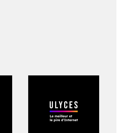
n véhicule à six
ouse qui mange le
able. Son châssis
serie n’y était
ation, arbres et
mion se fond dans
r son blindage. Il
 d’avancer tel un
es barricades, des
 quelques fusil et