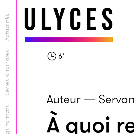
Actualités
Séries originales
6
’
Auteur — Servan
Longs formats
À quoi r