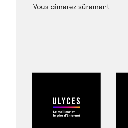
Vous aimerez sûrement
Sous un ciel bleu f
roues fait demi-tour
trottoir se couche 
paraît pourtant rid
arrimée. Juste au-de
autres grues du pa
le paysage en repro
est revêtu d’une sor
caméléon sur un thé
soldats se font oub