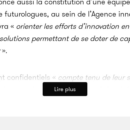
nonce aussi la constitution d’une équip
de futurologues, au sein de l’Agence in
vra «
orienter les efforts d’innovation e
 solutions permettant de se doter de ca
».
t confidentiels «
compte tenu de leur se
de potentiels adversaires
» mais le mini
Lire plus
uelques pistes.
•