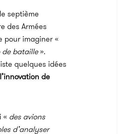
 le septième
tre des Armées
e pour imaginer «
de bataille
».
liste quelques idées
l’innovation de
i «
des avions
bles d’analyser