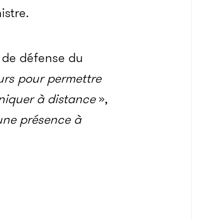
istre.
n de défense du
urs pour permettre
niquer à distance
»,
 une présence à