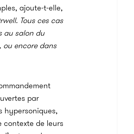
les, ajoute-t-elle,
well. Tous ces cas
us au salon du
h, ou encore dans
un commandement
ouvertes par
mes hypersoniques,
e contexte de leurs