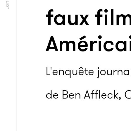
faux film
Américai
L'enquête journal
de Ben Affleck, O