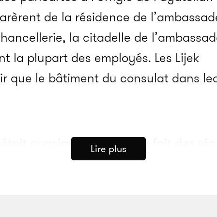
arèrent de la résidence de l’ambassad
chancellerie, la citadelle de l’ambassad
nt la plupart des employés. Les Lijek
ir que le bâtiment du consulat dans lequ
était quasiment désert, du fait des ré
Lire plus
avaient de la chance, peut-être que per
ouze employés américains, quelques d
s personnes attendant des visas se trou