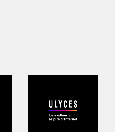
t consulaire
son épouse –, ainsi
ous essayaient de
ais lorsque
s révolutionnaires
y a quelqu’un sur le
tit une odeur de
re, convaincus que
s, les rugissements