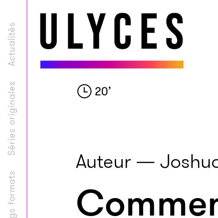
Actualités
Séries originales
20
’
Auteur — Joshu
Longs formats
Comment