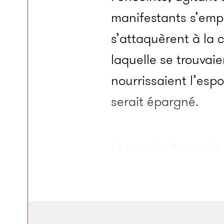
manifestants s’emp
s’attaquèrent à la 
laquelle se trouvaie
nourrissaient l’espo
serait épargné.
Le rez-de-chaussée 
rénovations. S’ils 
suspecterait que d
iraniens et d’autre