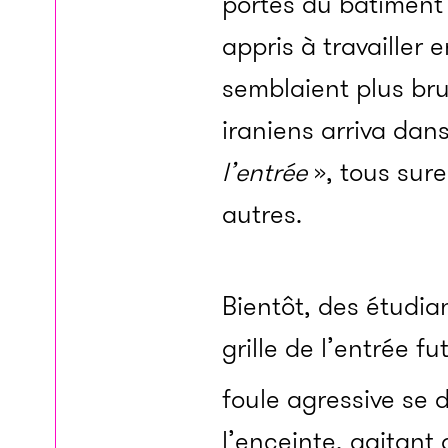
portes du bâtiment o
appris à travailler 
semblaient plus br
iraniens arriva dans
l’entrée
», tous sure
autres.
Bientôt, des étudia
grille de l’entrée f
foule agressive se
l’enceinte, agitant 