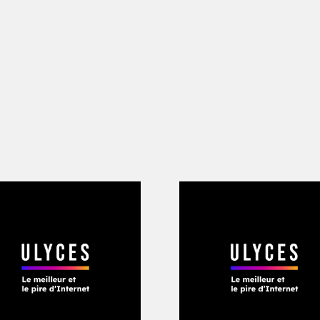
Parmi les employés se trouvaient l’agen
n assistante Kathleen – qui était aussi 
 un cadre du département des visas. T
e, et même de continuer à travailler. M
upée, la panique envahit les lieux.
ns, qui connaissaient le goût des force
’exécution, se préparaient au pire. «
Il 
aniens, tremblant de peur. Un autre sen
mmençaient à pleurer dans la pénomb
laient mettre le feu au bâtiment. Dehor