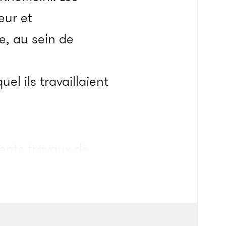
eur et
e, au sein de
el ils travaillaient
cents travaux de
sonne ne
izaines d’employés
vaient dans les