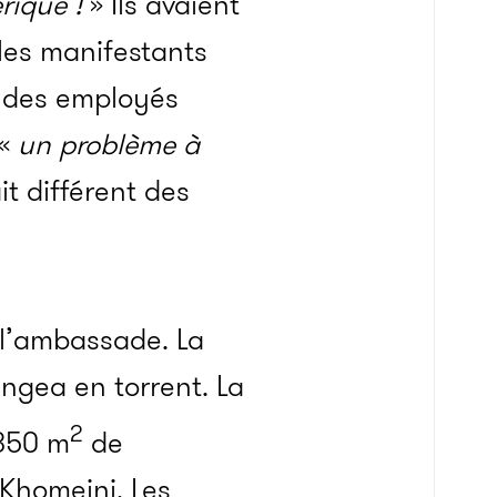
rique !
» Ils avaient
 les manifestants
n des employés
 «
un problème à
it différent des
 l’ambassade. La
angea en torrent. La
2
 350 m
de
 Khomeini. Les