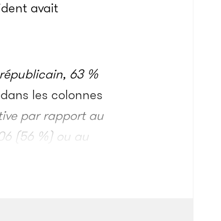
ident avait
républicain, 63 %
dans les colonnes
ive par rapport au
06 (56 %) ou au
43 %).
»
)