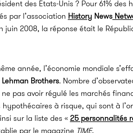
ésident des États-Unis ? Pour 61% des h
és par l’association
History
News
Netw
 juin 2008, la réponse était le Républ
même année, l’économie mondiale s’effo
e
Lehman Brothers
. Nombre d’observateu
 ne pas avoir régulé les marchés finan
 hypothécaires à risque, qui sont à l’or
insi sur la liste des
«
25 personnalités 
tablie par le magazine
TIME
.