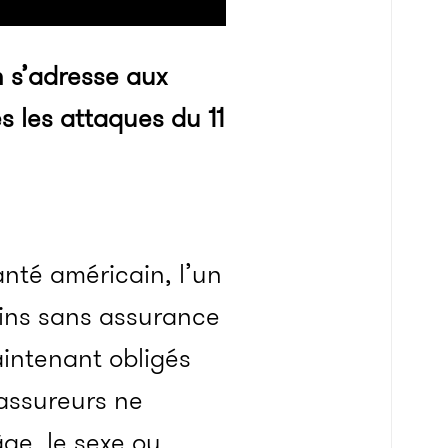
 s’adresse aux
s les attaques du 11
nté américain, l’un
ains sans assurance
intenant obligés
 assureurs ne
âge, le sexe ou