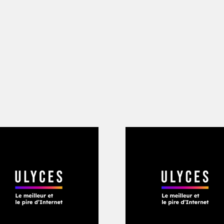
éalisé par l’université Quinnipiac, les 
s-Unis ont été le Républicain Ronald R
ton, respectivement crédités de 35 et d
nques se sont bel et bien effondrées sou
s politiques économiques des deux ho
 financier de 2008.
a
loi Glass-Steagall
, qui
es de dépôt des banques