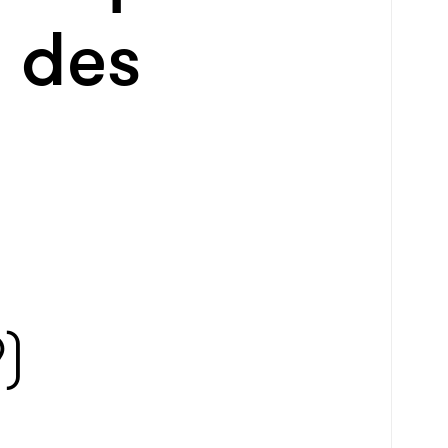
e des
)