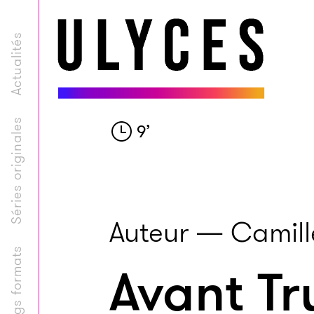
Actualités
Séries originales
9
’
Auteur — Camil
Longs formats
Avant Tr