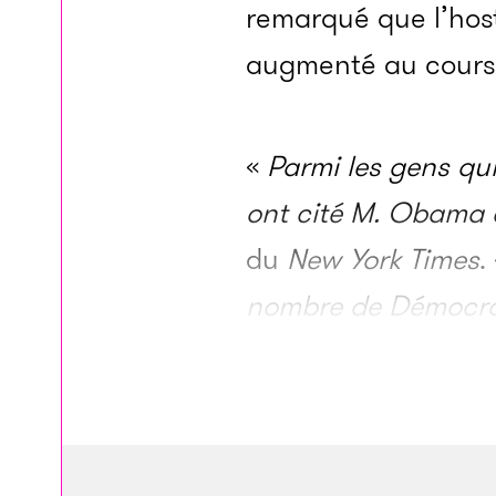
remarqué que l’host
augmenté au cours
«
Parmi les gens qui
ont cité M. Obama 
du
New York Times
.
nombre de Démocrat
nombre de Républica
Ronald R