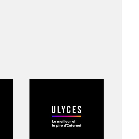
meilleurs
eagan et le
e 18 % des voix.
s la surveillance de
mmes ont largement