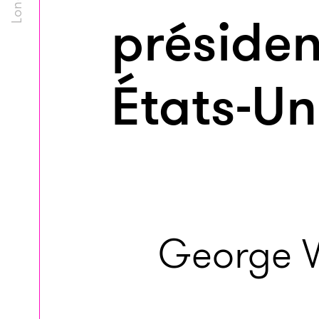
présiden
États-Un
George W