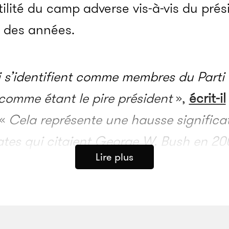
ilité du camp adverse vis-à-vis du prés
 des années.
 s’identifient comme membres du Parti 
comme étant le pire président
»,
écrit-il
 «
Cela représente une hausse significat
es qui citaient George W. Bush en 20
Lire plus
ins qui citaient Bill Clinton en 2000 (
eagan (1981 – 1989