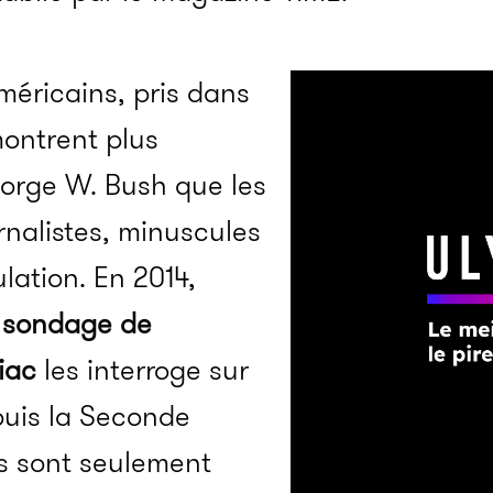
méricains, pris dans
montrent plus
orge W. Bush que les
urnalistes, minuscules
lation. En 2014,
de sondage de
iac
les interroge sur
puis la Seconde
ls sont seulement