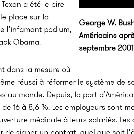
Texan a été le pire
le place sur la
George W. Bush
e l’infamant podium,
Américains aprè
rack Obama.
septembre 2001
nt dans la mesure où
me réussi à réformer le système de sa
res au monde. Depuis, la part d’Améric
 de 16 à 8,6 %. Les employeurs sont ma
verture médicale à leurs salariés. Les
 de signer un contrat, quel que soit l’