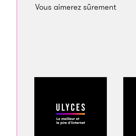
Vous aimerez sûrement
D’après le sondage r
présidents des État
Démocrate Bill Clin
Pourtant, si les ba
George W. Bush, le
contribué au chaos
Clinton a abrogé l
séparait les banqu