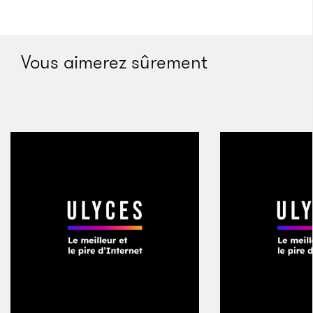
À la naissance de Danielle Bregoli, en 2003,
l’industrie musicale est, si l’on en croit les maisons de
disques, menacée de mort par le téléchargement
Vous aimerez sûrement
illégal. Réunies sous la bannière de la Recording
Industry Association of America (RIAA), celles-ci
attaquent en justice certains particuliers qui se sont
procurés des albums grâce au logiciel Kazaa. C’est
une première. Un an plus tard, Adam Kluger entre au
lycée à Gainesville, en Floride, avec l’idée de
travailler dans la musique. Fils d’un joaillier et d’une
négociante de vêtements, il songe à monter son
entreprise tout en vendant des couteaux en porte-à-
porte après les cours.
En 2006, il quitte la Floride pour suivre une formation