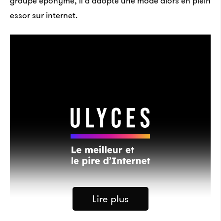
groupe éponyme, il a adopté une mode alors en plein
essor sur internet.
Lire plus