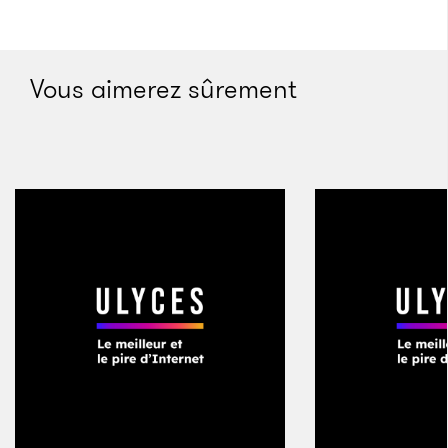
Crédits : DCNTD
Vous aimerez sûrement
Au milieu des années 2000, la Toile voit fleurir des
sites repliés sur leurs consonnes comme Flickr ou
Tumblr. Ce raccourcissement leur évite d’avoir à
payer à prix d’or les noms de domaine déjà pris de
Flicker et Tumbler. Leurs fondateurs optent donc pour
le
disemvoweling
(littéralement le «
désenvoyellement »), une méthode née une décennie
plus tôt sur Usenet. Les modérateurs de ce forum
retiraient alors les voyelles de mots insultants afin
d’éviter que les discussions tournent au pugilat.
Parallèlement, « Thanks » et « Yours » étaient