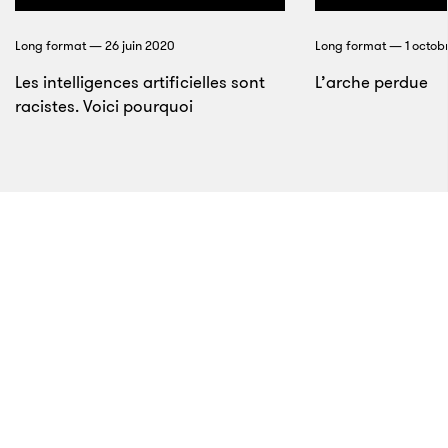
changés en « Thx » et « Yrs » par les premiers
utilisateurs de portables qui voulaient économiser
Long format — 26 juin 2020
Long format — 1 octob
leur forfait de SMS.
Les intelligences artificielles sont
L’arche perdue
racistes. Voici pourquoi
8