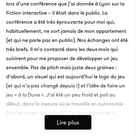
lors d’une conférence que j’ai donnée à Lyon sur la
fiction interactive – il était dans le public. La
conférence a été très éprouvante pour moi qui,
habituellement, ne sort jamais de mon appartement
(et qui ne parle pas en public). Nos échanges ont été
très brefs. Il m’a contacté dans les deux mois qui
suivirent pour me proposer de développer un jeu
ensemble. Pas de pitch mais juste deux graines :
d’abord, un visuel qui est aujourd’hui le logo du jeu
(et qui n’a pas changé depuis !) et l’idée de faire un
jeu «
à la
Dune ». J’ai été un peu froid et poli au
début, dans la mesure où je travaille en autonomie
(je n’ai jamais été salarié) : j’ai des réticences à
Lire plus
m’associer, d’autant plus sur un projet qui n’est pas
de mon initiative. Néanmoins, par exercice