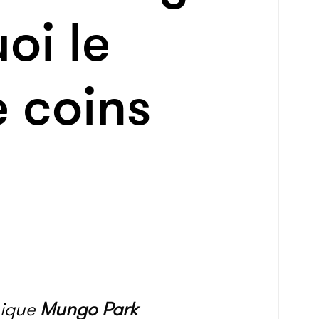
oi le
e coins
nique
Mungo Park