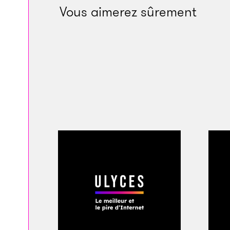
donc nous avions n
Vous aimerez sûrement
café et d’une assi
maison située aux a
dessins de ses enfa
à part ça, nous ét
très proches car no
et sœur. On se ress
étions jumeaux. On
c’est souvent le cas
primaire, les vies 
drastiquement.