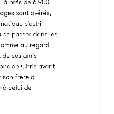
, à près de 6 900
nages sont avérés,
atique s’est-il
pu se passer dans les
 homme au regard
t de ses amis
ions de Chris avant
 son frère à
 à celui de