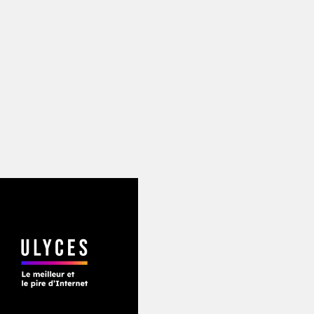
os cousins dans le coin
», me raconte P
ette de biscuits. Nous sommes assis da
bords d’Uckfield, un autre patelin du Su
nts sont fièrement exposés partout da
ions pas mal coupés du monde… Christia
us jouions tout le temps ensemble en plu
emblait beaucoup ; les gens pensaient
 passait tellement de temps ensemble
 avec les enfants, le temps passe trop v
d’Hannah et de Chris ont commencé à d