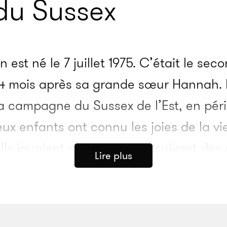
 du Sussex
n est né le 7 juillet 1975. C’était le se
14 mois après sa grande sœur Hannah. I
la campagne du Sussex de l’Est, en pér
ux enfants ont connu les joies de la vi
. Ils jouaient constamment, suivant des
Lire plus
nt des bonds sur leurs vélos dans la b
 grabuge quelque part autour de la ma
e la campagne. «
Nous partagions la fe