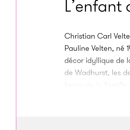
L’enfant
Christian Carl Velte
Pauline Velten, né 
décor idyllique de 
de Wadhurst, les de
ferme de la famille
combattant ou faisa
ne causaient pas du
tous les enfants d