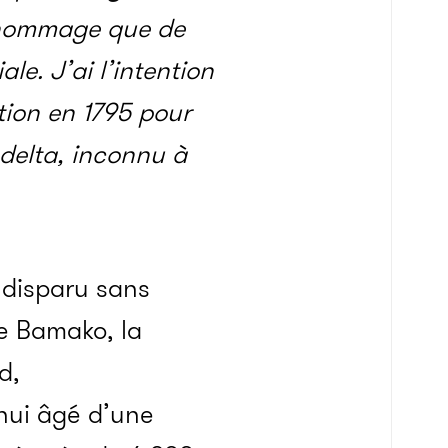
l hommage que de
le. J’ai l’intention
ation en 1795 pour
 delta, inconnu à
 disparu sans
de Bamako, la
d,
hui âgé d’une