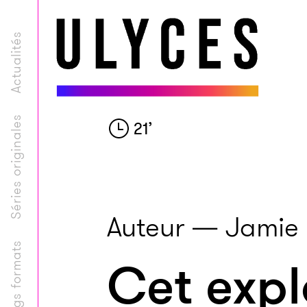
Actualités
Séries originales
21
’
Auteur — Jamie
Longs formats
Cet expl