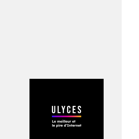
auline autour d’un
ns sa charmante
ssex de l’Est. Les
ns la maison. «
Mais
n et moi étions
s d’être frère
 souvent que nous
…
» Mais comme
ite et après l’école
iverger