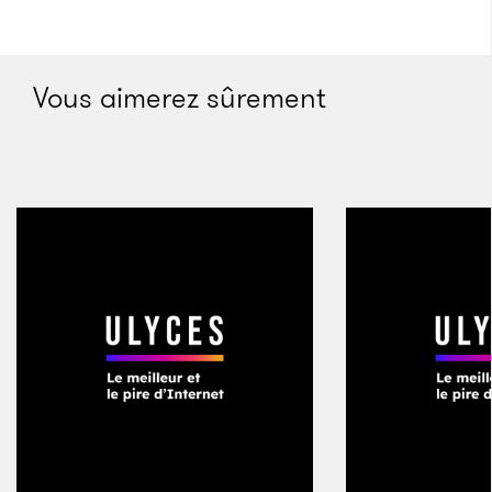
d’un tas de dépositions et d’audits placé devant lui. Il
accuse la famille Hagedorn de détournement, de vol
de terres et de meurtres. Sa parole a pesé, lors d’un
Vous aimerez sûrement
débat récent pendant lequel un prêtre est passé du
côté du maire en poste. «
Les chiens d’Hagedorn
veulent que nous les croyons eux plutôt que le
serviteur de l’église et de Dieu !
» Damasco a des
raisons d’avoir peur. Les Philippines sont parmi les
pays les plus dangereux au monde pour les
journalistes. Selon la façon dont vous faites le
compte, seuls la Syrie, l’Irak et la Somalie sont plus
mortels. Le Centre pour la liberté et la responsabilité
de la presse (CMFR) assure qu’au moins 168
journalistes y ont été tués depuis 1986, date à
laquelle la dictature de Marcos est tombée et a laissé