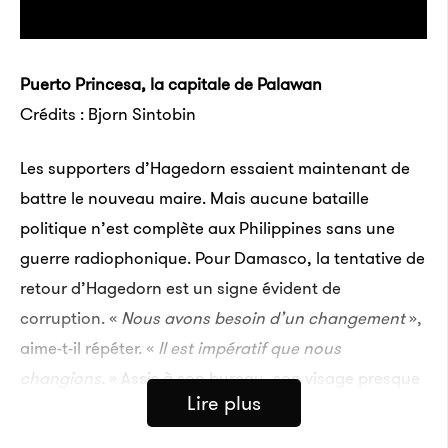
Puerto Princesa, la capitale de Palawan
Crédits : Bjorn Sintobin
Les supporters d’Hagedorn essaient maintenant de
battre le nouveau maire. Mais aucune bataille
politique n’est complète aux Philippines sans une
guerre radiophonique. Pour Damasco, la tentative de
retour d’Hagedorn est un signe évident de
corruption. «
Nous avons besoin d’un changement
»,
aime-t-il répéter. «
Il est impératif que nous
changions.
» Assis à son bureau, son visage presque
Lire plus
entièrement caché par un énorme microphone, il
ponctue son long monologue de statistiques tirées