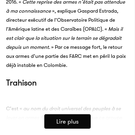
2016. «
Cette reprise des armes n’était pas attendue
à ma connaissance
», explique Gaspard Estrada,
directeur exécutif de l’Observatoire Politique de
l’Amérique latine et des Caraïbes (OPALC). «
Mais il
est clair que la situation sur le terrain se dégradait
depuis un moment.
» Par ce message fort, le retour
aux armes d’une partie des FARC met en péril la paix
déjà instable en Colombie.
Trahison
C’est «
au nom du droit universel des peuples à se
lever en armes face à l’oppression
» que ce groupe
Lire plus
d’ancien·ne·s membres de la guérilla des FARC s’est