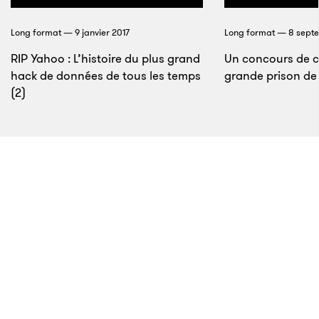
idéologiquement, c’est pour cela que la lutte
Long format — 9 janvier 2017
Long format — 8 sept
continue.
»
RIP Yahoo : L’histoire du plus grand
Un concours de c
hack de données de tous les temps
grande prison de
(2)
11