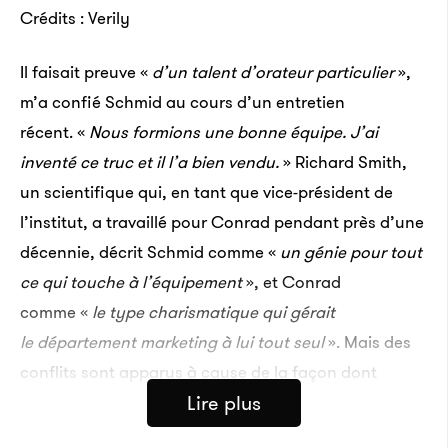
Crédits : Verily
Il faisait preuve «
d’un talent d’orateur particulier
»,
m’a confié Schmid au cours d’un entretien
récent. «
Nous formions une bonne équipe. J’ai
inventé ce truc et il l’a bien vendu.
» Richard Smith,
un scientifique qui, en tant que vice-président de
l’institut, a travaillé pour Conrad pendant près d’une
décennie, décrit Schmid comme «
un génie pour tout
ce qui touche à l’équipement
», et Conrad
comme «
le type charismatique qui gérait
le département marketing à lui tout seul
». Mais des
conflits sont apparus à cause de la façon dont
Lire plus
le mérite était réparti au sein de la société. Conrad et
deux autres membres de l’institut ont en effet déposé