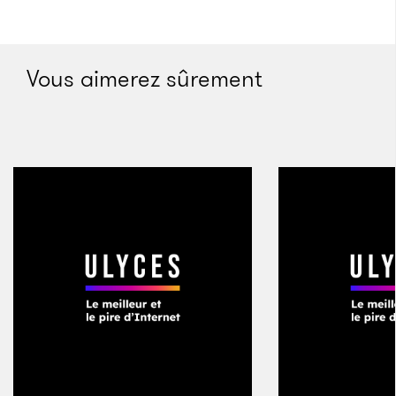
trois brevets concernant des
technologies d’amélioration des tests en « oubliant »
d’inclure Schmid en tant que co-inventeur. Le nom de
Vous aimerez sûrement
Schmid avait été omis sur les dépôts de brevets, «
en
dépit du fait que j’avais eu l’idée, qu’on en avait
discuté ensemble et que j’avais envoyé un fax à Andy
contenant tous les détails de l’invention
», m’a-t-il
écrit dans un email. Il ajoute que le Bureau américain
des brevets et des marques de commerce a ajouté
son nom après qu’il a été en mesure de prouver que
les concepts originaux venaient bien de lui.