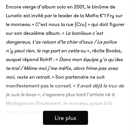
Encore vierge d’album solo en 2001, le binôme de
Lunatic est invité par le leader de la Mafia K’1 Fry sur
le morceau « C’est nous la rue (Cru) » qui doit figurer
sur son deuxième album. «
La banlieue c’est
dangereux, t’as raison d’te chier d’ssus / La police
n’y peut rien, le rap part en cette-su
», récite Booba,
auquel répond Rohff : «
Dans mon équipe y’a qu’des
te-traî / Même moi j’me méfie, alors frime pas avec
moi, reste en retrait.
» Son partenaire ne suit
manifestement pas le conseil. «
Il avait déjà le truc de
je suis le boss
», s’agacera plus tard l’artiste né à
Madagascar. Finalement, le morceau passe à la
trappe. Une tension s’installe.
Lire plus