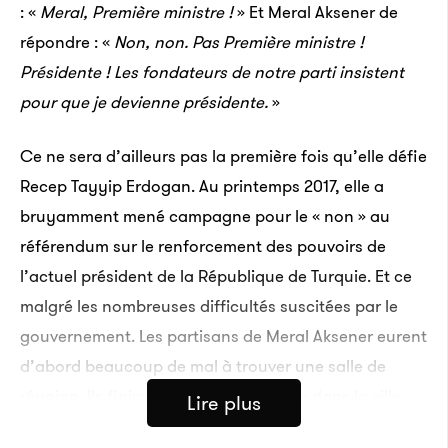
: «
Meral, Première ministre !
»
Et Meral Aksener de
répondre :
«
Non, non. Pas Première ministre !
Présidente ! Les fondateurs de notre parti insistent
pour que je devienne présidente.
»
Ce ne sera d’ailleurs pas la première fois qu’elle défie
Recep Tayyip Erdogan. Au printemps 2017, elle a
bruyamment mené campagne pour le « non » au
référendum sur le renforcement des pouvoirs de
l’actuel président de la République de Turquie. Et ce
malgré les nombreuses difficultés suscitées par le
gouvernement. Les partisans de Meral Aksener eurent
d’abord beaucoup de mal à trouver une salle de
réunion. Ils finirent par en trouver une dans la ville
Lire plus
de Çanakkale, préfecture de la province du même