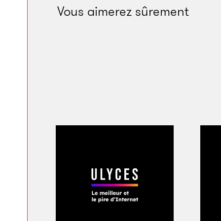
calme ambiant est 
Vous aimerez sûrement
lune. Des hommes, 
faisant bien attenti
certains croyants r
attendent la fin de