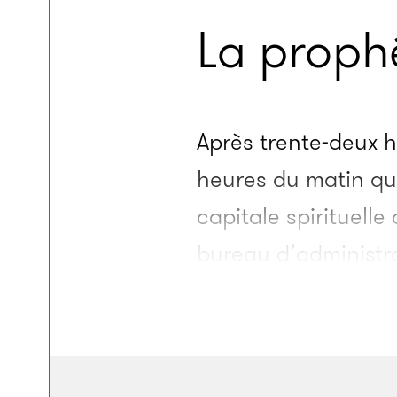
La prophé
Après trente-deux h
heures du matin qua
capitale spirituelle
bureau d’administr
sac de couchage, ce
l’appréhension à l’
heures du matin, je 