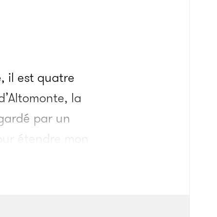
 il est quatre
d’Altomonte, la
t gardé par un
our étendre mon
our l’instant,
u après, à six
t de l’église, et le