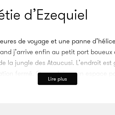
tie d’Ezequiel
eures de voyage et une panne d’hélice,
nd j’arrive enfin au petit port boueux 
 de la jungle des Ataucusi. L’endroit es
ation fermé. On me laisse un espace p
Lire plus
 pour quoi je leur suis reconnaissant. P
encontre des étrangers est infondée. Pe
suis réveillé par de la musique provenan