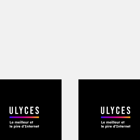
rompu par une mélodie au synthé qui a
des femmes et des enfants se hâtent en
on à ne pas salir leurs robes colorées. 
estent prostrés dans la boue, subjugués 
 ce morceau ridiculement long avant d’e