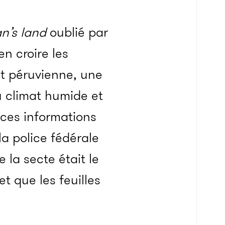
n’s land
oublié par
en croire les
et péruvienne, une
u climat humide et
 ces informations
la police fédérale
 la secte était le
et que les feuilles