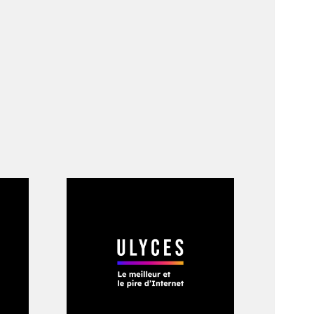
nnonce la nouvelle
 évitant la boue,
Fait étrange,
par la prière, et
ntrer dans l’église.