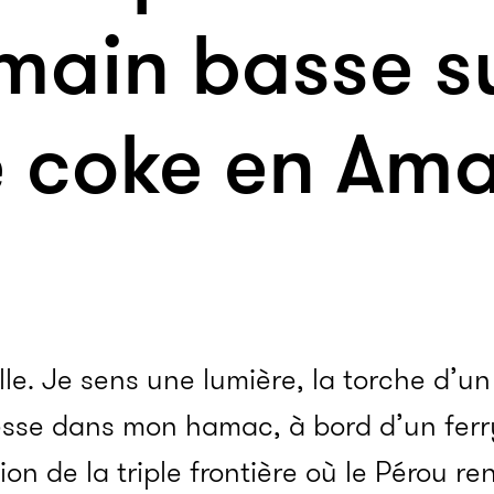
 main basse s
e coke en Ama
le. Je sens une lumière, la torche d’u
resse dans mon hamac, à bord d’un fer
on de la triple frontière où le Pérou ren