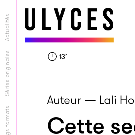
Actualités
Séries originales
13
’
Auteur — Lali H
Longs formats
Cette se