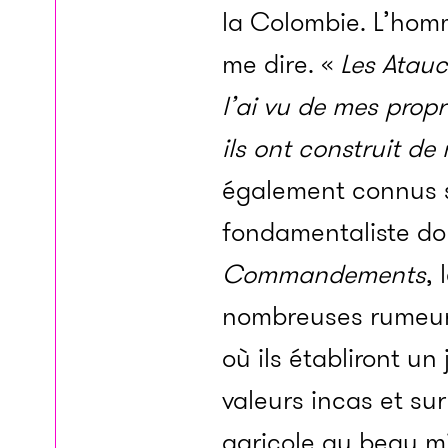
la Colombie. L’hom
me dire. «
Les Atauc
l’ai vu de mes prop
ils ont construit d
également connus so
fondamentaliste don
Commandements
, 
nombreuses rumeurs.
où ils établiront u
valeurs incas et su
agricole au beau mil