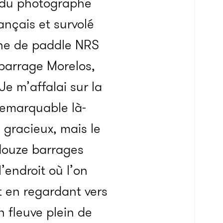
if du photographe
nçais et survolé
nche de paddle NRS
 barrage Morelos,
Je m’affalai sur la
 remarquable là-
 gracieux, mais le
s douze barrages
l’endroit où l’on
t en regardant vers
n fleuve plein de