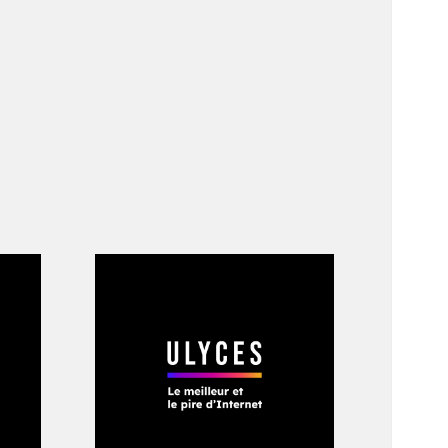
rs et rats musqués.
e long du lit
nce encore, il y
r maintenir ces
it vu : prélevez une
ique du Nord,
monde, et assistez à
 lui-même, en jardin
 cela est fabuleuse,
r de la grande