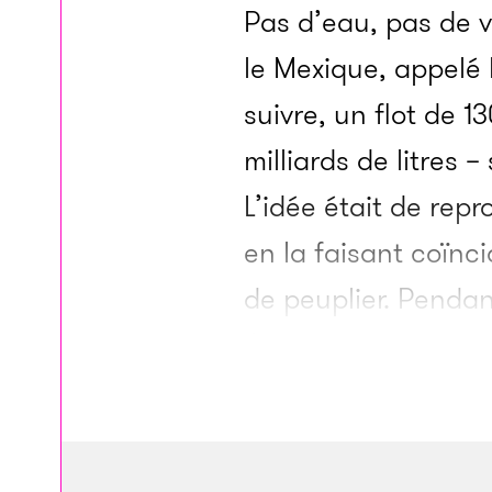
Pas d’eau, pas de v
le Mexique, appelé 
suivre, un flot de 
milliards de litres –
L’idée était de rep
en la faisant coïnc
de peuplier. Pendan
l’environnement, ac
Pronatura, le group
des plants et creus
basses où l’eau éta