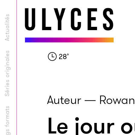
Actualités
Séries originales
28
’
Auteur — Rowan
Longs formats
Le jour o