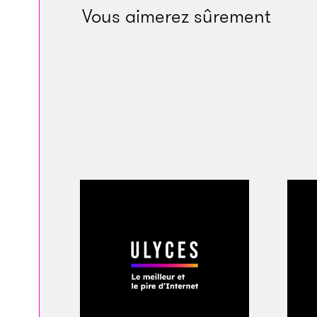
Vous aimerez sûrement
les séries de peupl
Avec un peu de chan
asséché pour attein
aurait assez de sur
plants en vie. C’éta
titanesque portion 
expédiez-la à traver
la transformation d
d’Éden. Et la simpl
car l’Ouest est au