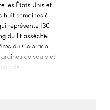
e les États-Unis et
s huit semaines à
qui représente 130
ong du lit asséché.
ières du Colorado,
 graines de saule et
tion de
izona et de
que, avaient placé
r dans les zones
es pour alimenter