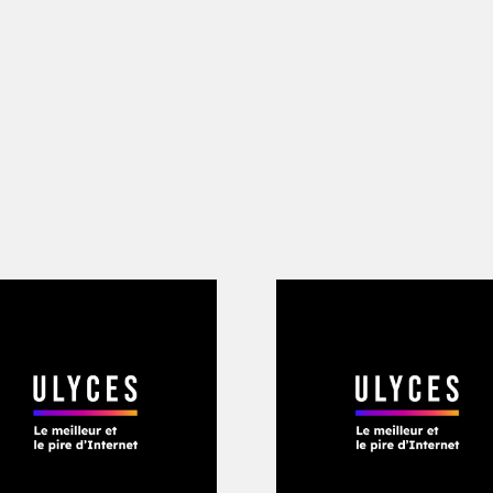
iers et de saules – voire quelques casto
ce, l’eau coulerait suffisamment loin l
dre ces zones. Avec un peu plus de cha
plus d’eau dans les années à venir pou
it l’idée la plus invraisemblable qu’on a
d’eau du fleuve le plus sollicité d’Amér
s l’une des régions les plus arides du 
e ces terres désolées, oubliées de Dieu
e idée que quelqu’un ait pu concrétiser
ssi sec que Mars en ce moment. Au cœu