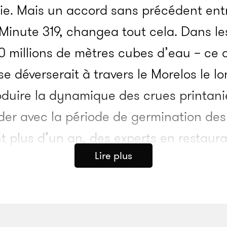
ie. Mais un accord sans précédent entr
Minute 319, changea tout cela. Dans le
130 millions de mètres cubes d’eau – ce 
 se déverserait à travers le Morelos le l
roduire la dynamique des crues printan
ider avec la période de germination des
t plus d’un an, des experts en restaura
Lire plus
compagnés de l’Institut du Sonora d’Ar
e écologiste le plus important du Mexi
é des canaux d’irrigation, en particulie
it déjà présente en quantités suffisant