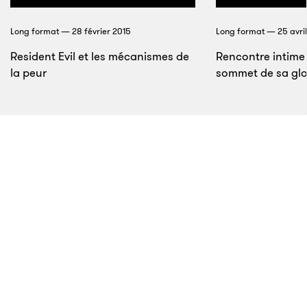
Cobrasoft
Long format — 28 février 2015
Long format — 25 avril
Resident Evil et les mécanismes de
Rencontre intime
la peur
sommet de sa gloi
14