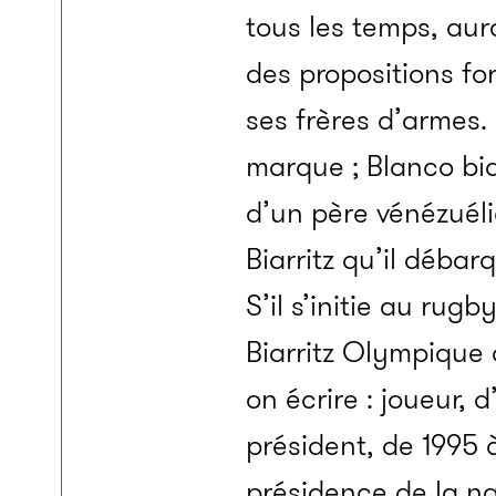
tous les temps, aura
des propositions for
ses frères d’armes.
marque ; Blanco biar
d’un père vénézuéli
Biarritz qu’il déba
S’il s’initie au rug
Biarritz Olympique qu
on écrire : joueur, 
président, de 1995 
présidence de la na