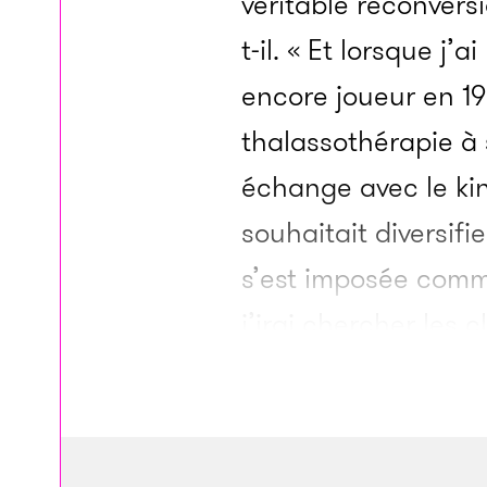
véritable reconversi
t-il. « Et lorsque j’
encore joueur en 19
thalassothérapie à
échange avec le kin
souhaitait diversifi
s’est imposée comme
j’irai chercher les c
francs, « la premiè
Malgré cela, l’essor