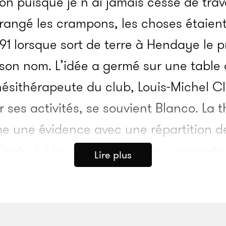
on puisque je n’ai jamais cessé de trava
ai rangé les crampons, les choses étaient 
91 lorsque sort de terre à Hendaye le 
 son nom. L’idée a germé sur une table
ésithérapeute du club, Louis-Michel Cl
er ses activités, se souvient Blanco. La
 une évidence avec une répartition des 
lients, lui les soignera. » Avec une pert
Lire plus
re année a été très compliquée », dit s
 ne tarde pas.