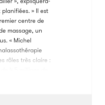
iller », expliquera-
planifiées. » Il est
premier centre de
 de massage, un
us. « Michel
 thalassothérapie
rôles très claire :
e de 4,5 millions de
obrement Blanco.