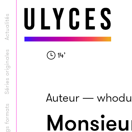
Actualités
Séries originales
14
’
Auteur — whodu
Longs formats
Monsieu