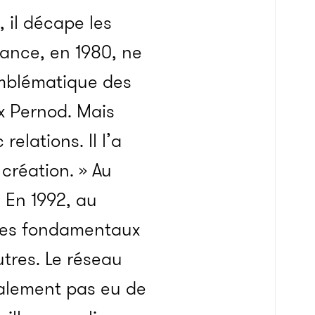
 il décape les
rance, en 1980, ne
 emblématique des
x Pernod. Mais
elations. Il l’a
 création. » Au
 En 1992, au
 ses fondamentaux
utres. Le réseau
inalement pas eu de