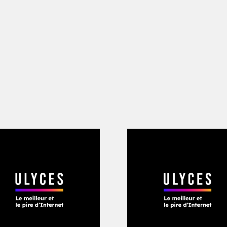
Jean-Jacques Lauby, un ancien
 prêt-à-porter, le convainc de
s à créer une ligne de vêtements
 radio, se rappelle Lauby. Je l’ai
 Alors, j’ai filé à Hendaye. Au
 Seule condition : attendre qu’il
arque car il ne voulait pas
l’honnêteté de reconnaitre qu’il
sign vestimentaire. « J’ai compris
qui pouvaient ne pas me plaire
ce versa
. » Quelques semaines
avec Biarritz de son joueur
ge Blanco » fait son apparition.
ode du sportswear rugby est alors
oin d’être tendance. Autour des
anco, la greffe prend pourtant. Une
uvre à Blagnac en 1994. La gamme
st distribuée dans près de soixante-