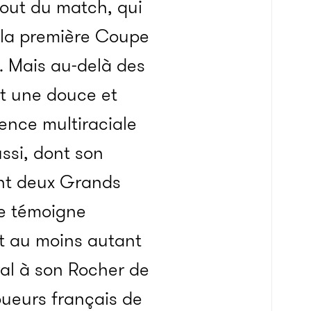
bout du match, qui
e la première Coupe
. Mais au-delà des
t une douce et
rence multiraciale
ssi, dont son
ont deux Grands
ne témoigne
st au moins autant
al à son Rocher de
joueurs français de