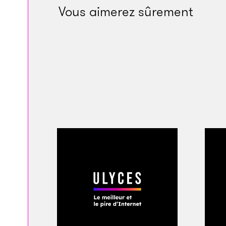
Vous aimerez sûrement
À peu près à la même époque, 
prof de sport reconverti dans le
monnayer son nom. « Je songeai
lorsque j’ai entendu Blanco à la
trouvé chaleureux et intéressant.
deuxième rendez-vous, on topait.
ait fini de jouer pour créer la m
mélanger les genres. » Blanco a 
n’entend pas grand-chose au de
que, dans la mode, des choses 
pouvaient plaire aux gens, et
vi
après le dernier match officiel 
emblématique, le label « 15. Ser
On est en septembre 1992. La m
confidentielle et le jeu encore l
douze premiers polos griffés Bl
première boutique à son nom o
s’élargit aux accessoires, elle e