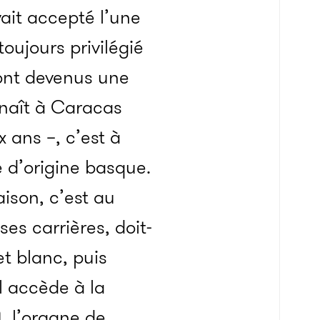
vait accepté l’une
oujours privilégié
sont devenus une
l naît à Caracas
 ans –, c’est à
e d’origine basque.
aison, c’est au
ses carrières, doit-
et blanc, puis
l accède à la
, l’organe de