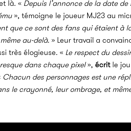
et là. «
Depuis l’annonce de la date de so
 ému
», témoigne le joueur MJ23 au mic
nt que ce sont des fans qui étaient à la
t même au-delà
. » Leur travail a convain
ssi très élogieuse. «
Le respect du dessi
presque dans chaque pixel
»,
écrit
le jou
«
Chacun des personnages est une répli
ans le crayonné, leur ombrage, et même 