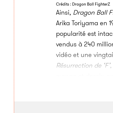
Crédits : Dragon Ball FighterZ
Ainsi,
Dragon Ball F
Arika Toriyama en 1
popularité est intac
vendus à 240 million
vidéo et une vingta
Résurrection de ‘F’
,
manga et dessin an
produits dérivés. P
grandit avec la sér
Jeux olympiques de 