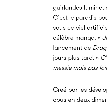
guirlandes lumineu
C’est le paradis po
sous ce ciel artific
célèbre manga. «
J
lancement de
Drago
jours plus tard. «
C’
messie mais pas loi
Créé par les dével
opus en deux dimen