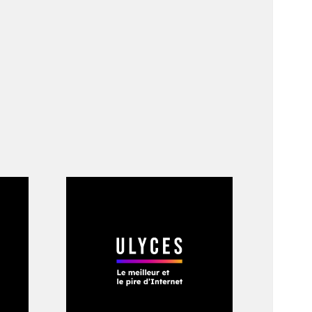
, archipel de près
e ville de la
rèche au lycée, tous
yant ferme au milieu
En cela, le jeune
 sont différentes.