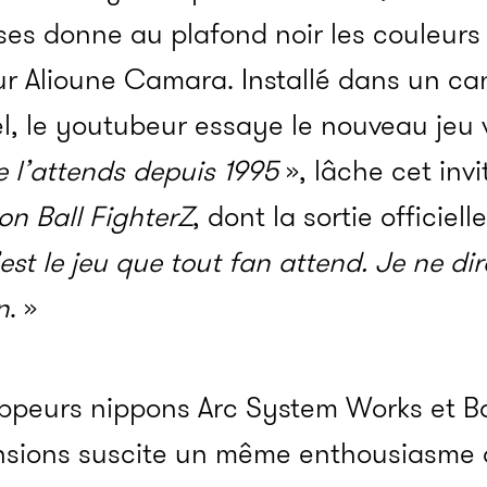
ses donne au plafond noir les couleur
ur Alioune Camara. Installé dans un c
iel, le youtubeur essaye le nouveau jeu 
e l’attends depuis 1995
», lâche cet invi
n Ball FighterZ
, dont la sortie officiel
est le jeu que tout fan attend. Je ne dir
n
. »
oppeurs nippons Arc System Works et 
sions suscite un même enthousiasme d