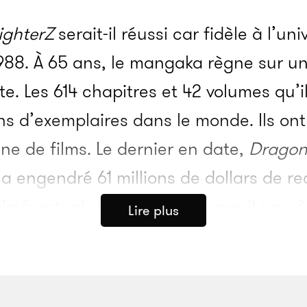
ighterZ
serait-il réussi car fidèle à l’un
988. À 65 ans, le mangaka règne sur un
te. Les 614 chapitres et 42 volumes qu’i
s d’exemplaires dans le monde. Ils ont 
ine de films. Le dernier en date,
Dragon 
 a engendré 61 millions de dollars de r
imé actuel,
Dragon Ball Super
, il poss
Lire plus
ersonne ne s’étonne que le personnage 
ie, Son Goku, ait été désigné pour êtr
Tokyo en 2020. C’est l’évidence. Tout 