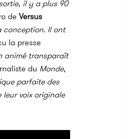
rtie, il y a plus 90
ro de
Versus
 conception. Il ont
cu la presse
n animé transparaît
rnaliste du
Monde
,
que parfaite des
leur voix originale