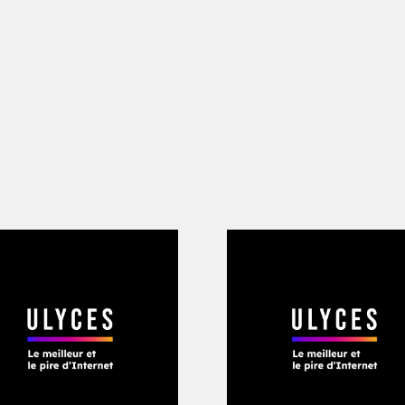
ima
n’aime pas retourner à Ojiya. Au Japon
es mangé par l’urbanisation, cette petit
ata passe pour une bourgade. «
De la c
t les mêmes
», souffle l’éditeur. S’ennu
 d’Ojiya, il se réfugie dans les livres. 
des milliers d’autres. Mais ses lectures