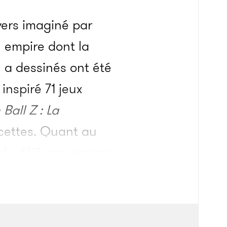
ivers imaginé par
 empire dont la
l a dessinés ont été
inspiré 71 jeux
Ball Z : La
ecettes. Quant au
ède déjà ses propres
principal qui
e l’ambassadeur des
cela a pourtant