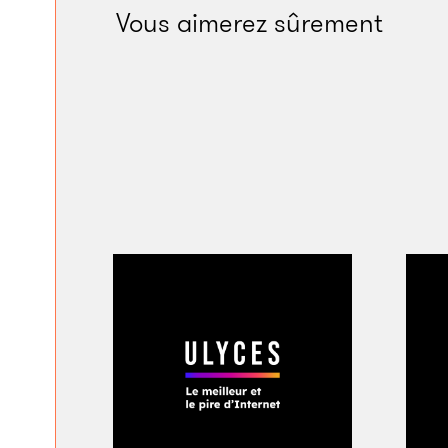
failli ne pas exister.
Vous aimerez sûrement
K. Torish
Kazuhiko Torishima 
de 130 millions d’âm
préfecture de Niig
vos camarades son
des 50 000 habitants
garçon ressemble à 