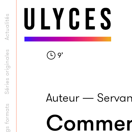
Actualités
Séries originales
9
’
Auteur — Servan
Longs formats
Comment