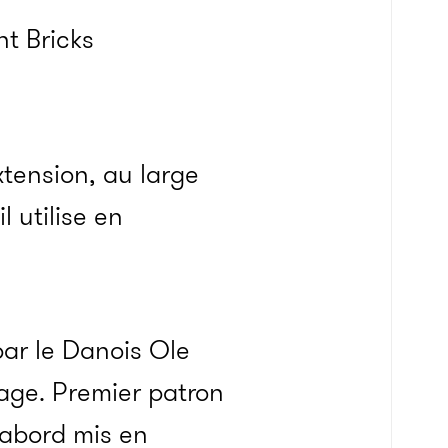
ht Bricks
tension, au large
l utilise en
par le Danois Ole
age. Premier patron
’abord mis en