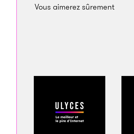
Vous aimerez sûrement
Noël, nous sommes 
responsable de la s
À l’arrivée de ce d
n’était pas présent
millions de personne
jaunes ont été téléc
aussi été vus 600 mi
fabricant de jouet 
son propre réseau s