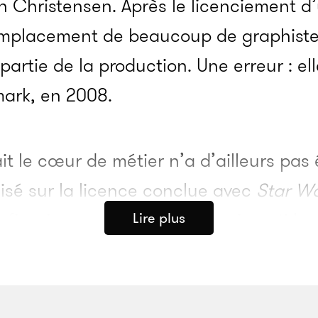
Christensen. Après le licenciement d’u
emplacement de beaucoup de graphistes,
partie de la production. Une erreur : el
ark, en 2008.
it le cœur de métier n’a d’ailleurs pa
sé sur la licence conclue avec
Star W
 figurines qui ont à leur tour investi l
Lire plus
e de
The Lego Movie
. L’an dernier, deu
es sont sortis en salles,
Lego Batman
e
 la vidéo s’avère payant sur Internet. 