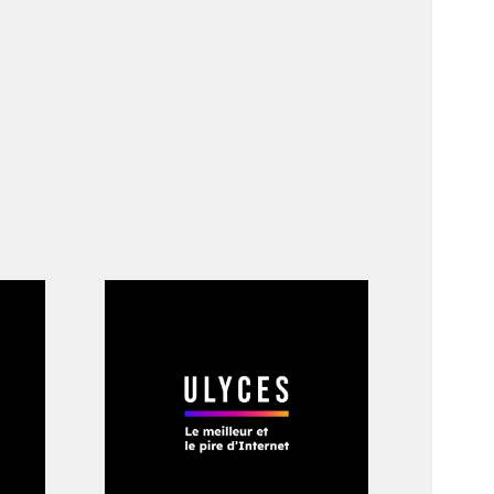
 en avant le
es », en 2011, Lego
suivie par 12
tits personnages
ers mois. Ils ont
de gifs. Le
ontakte et possède
partenariat a été