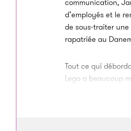
communication, Jan 
d’employés et le r
de sous-traiter une 
rapatriée au Danem
Tout ce qui déborda
Lego a beaucoup mi
cinéma a inspiré les
moment de la sorti
des univers de briqu
investissement dans