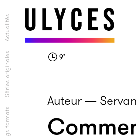
Actualités
Séries originales
9
’
Auteur — Servan
Longs formats
Comment