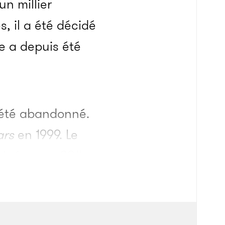
n millier
 il a été décidé
le a depuis été
s été abandonné.
ars
en 1999. Le
e cinéma en 2014, au
x long-métrages dans
t
Ninjago
. Cet
«
À l’approche de