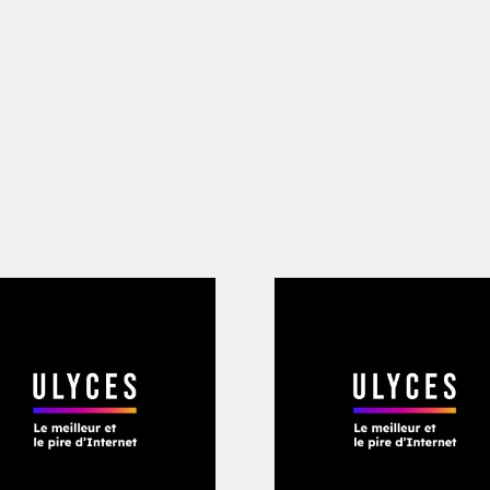
la première marque sur YouTube
», met
tratégie numérique, Lars Silberbauer.
iplômé en « science des médias numériqu
 sur Facebook. Sa page est aujourd’hui 
s et les « stickers » à l’effigie des pe
hargé 118 millions de fois les trois premi
llions de fois en un mois sous la forme 
est présent sur la plateforme russe VK
ocial,
Lego Life
. Le 15 janvier 2018, un 