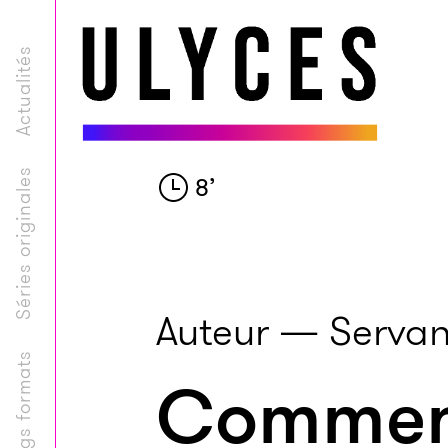
Actualités
Séries originales
8
’
Auteur — Servan
Longs formats
Comment