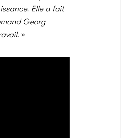
uissance
.
Elle a fait
llemand Georg
ravail
. »