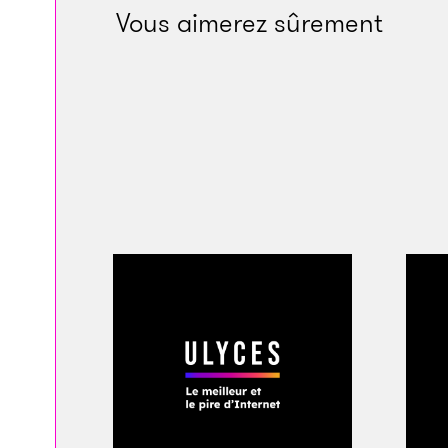
football, dirigée p
Vous aimerez sûrement
d’actualité
», expliq
passion
.
Pour remplir les co
tribune du stade d
pratique un des mei
de József Bozsik et
rencontre au sommet.
chroniqueur britan
de proclamer la sup