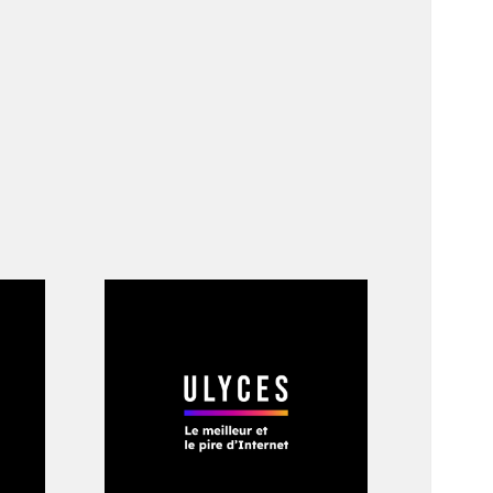
 semaines vides
quipe : 70 ans de
hète une place en
 Birmingham. On y
d Budapest Honved
ment en vue d’une
à 3. Pour le
ccasion parfaite
e. «
Wolverhampton