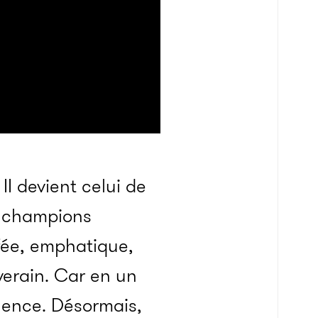
I devient celui de
s champions
ffée, emphatique,
verain. Car en un
lence. Désormais,