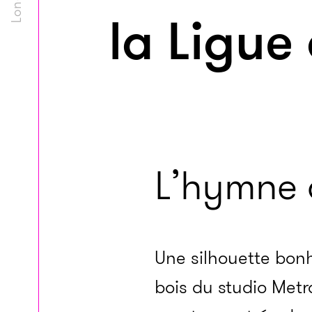
la Ligu
L’hymne à
Une silhouette bon
bois du studio Metr