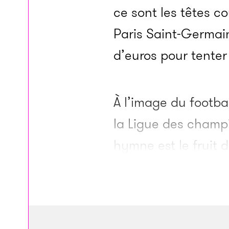
ce sont les têtes c
Paris Saint-Germain
d’euros pour tenter
À l’image du footba
la Ligue des champ
hymne est le fruit d
un jour d’ennui, da
journaliste de
L’Équ
de décembre 1954.