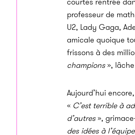
courtes rentrée dan
professeur de math
U2, Lady Gaga, Adel
amicale quoique tou
frissons à des mill
champions
», lâche
Aujourd’hui encore,
«
C’est terrible à a
d’autres
», grimace-t
des idées à l’équipe