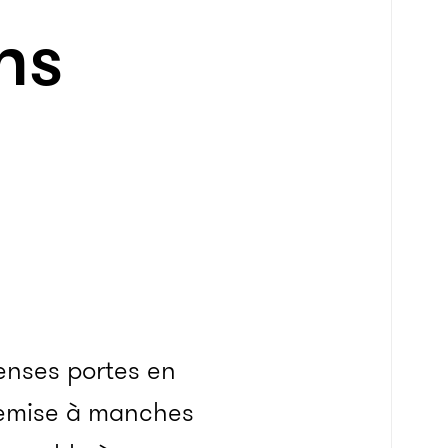
ns
enses portes en
chemise à manches