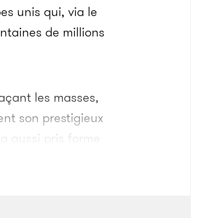
s unis qui, via le
ntaines de millions
laçant les masses,
nt son prestigieux
 a aussi pris forme
i âgé de 98 ans, le
tement de ce mois
e la rubrique