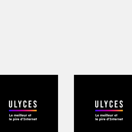
ar Jacques de Ryswick, à souffrir de ces
ue-t-il dans le livre
L’Équipe raconte L’É
lonnes, son collègue Gabriel Hanot ac
e Wolverhampton, dans la banlieue de
lleurs footballs d’Angleterre. Le gran
 Ferenc Puskas a donc fait le déplace
 Il en sort moins grand, s’inclinant 6 
nique David Wynne-Morgan, voilà une o
ériorité mondiale de l’équipe qu’il aim