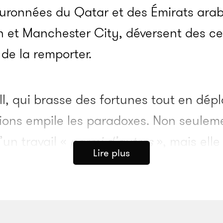
ouronnées du Qatar et des Émirats arabe
 et Manchester City, déversent des ce
 de la remporter.
ll, qui brasse des fortunes tout en dép
ions empile les paradoxes. Non seuleme
’un travail «
parmi d’autres
», mais elle
Lire plus
ns une rédaction parisienne. Aujourd’hu
ipe
Jacques Ferran se souvient parfai
 «
Nous étions sept ou huit rédacteurs d