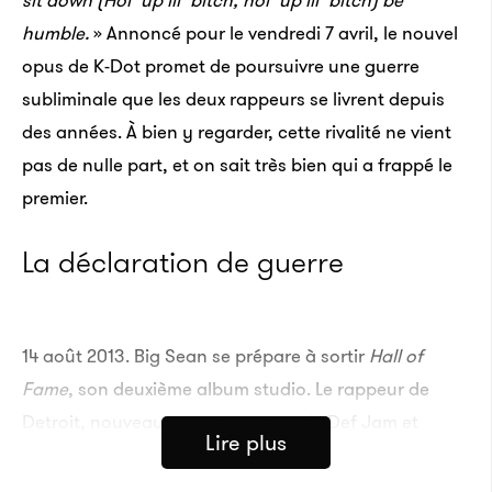
sit down (Hol’ up lil’ bitch, hol’ up lil’ bitch) be
humble.
» Annoncé pour le vendredi 7 avril, le nouvel
opus de K-Dot promet de poursuivre une guerre
subliminale que les deux rappeurs se livrent depuis
des années. À bien y regarder, cette rivalité ne vient
pas de nulle part, et on sait très bien qui a frappé le
premier.
La déclaration de guerre
14 août 2013. Big Sean se prépare à sortir
Hall of
Fame
, son deuxième album studio. Le rappeur de
Detroit, nouveau poulain de l’écurie Def Jam et
Lire plus
protégé du producteur No ID, diffuse un premier
single pour mettre l’eau à la bouche de ses fans, «