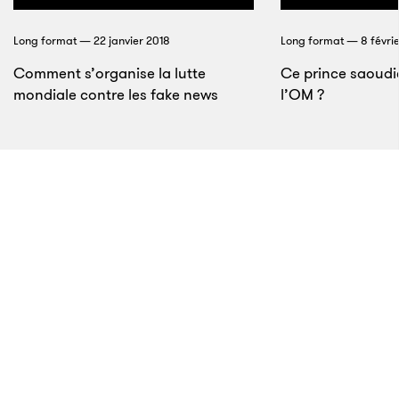
Les femmes et la rue
Long format — 22 janvier 2018
Long format — 8 févrie
Comment s’organise la lutte
Ce prince saoudie
mondiale contre les fake news
l’OM ?
8