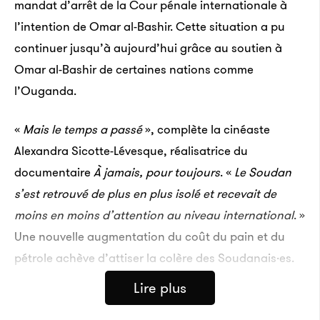
mandat d’arrêt de la Cour pénale internationale à
l’intention de Omar al-Bashir. Cette situation a pu
continuer jusqu’à aujourd’hui grâce au soutien à
Omar al-Bashir de certaines nations comme
l’Ouganda.
«
Mais le temps a passé
», complète la cinéaste
Alexandra Sicotte-Lévesque, réalisatrice du
documentaire
À jamais, pour toujours
. «
Le Soudan
s’est retrouvé de plus en plus isolé et recevait de
moins en moins d’attention au niveau international
. »
Une nouvelle augmentation du coût du pain et du
pétrole achève d’attiser la colère des Soudanais·es.
Lire plus
Les Soudanais·es descendent alors en masse dans
les rues pour dévisser Omar al-Bashir d’un trône qu’il