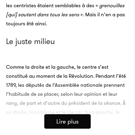
les centristes étaient semblables à des «
grenouilles
[qui]
sautent dans tous les sens
». Mais il n’en a pas
toujours été ainsi.
Le juste milieu
Comme la droite et la gauche, le centre s’est
constitué au moment de la Révolution. Pendant l’été
1789, les députés de l’Assemblée nationale prennent
l’habitude de se placer, selon leur opinion et leur
rang, de part et d’autre du président de la séance. À
sa droite, la noblesse et le clergé ; à sa gauche, le
Lire plus
tiers état. Un homme,
le comte de Mirabeau
, tente
néanmoins de faire le lien entre ces deux groupes.