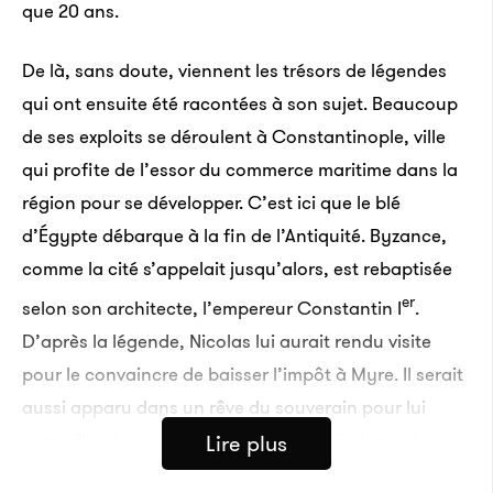
que 20 ans.
De là, sans doute, viennent les trésors de légendes
qui ont ensuite été racontées à son sujet. Beaucoup
de ses exploits se déroulent à Constantinople, ville
qui profite de l’essor du commerce maritime dans la
région pour se développer. C’est ici que le blé
d’Égypte débarque à la fin de l’Antiquité. Byzance,
comme la cité s’appelait jusqu’alors, est rebaptisée
er
selon son architecte, l’empereur Constantin I
.
D’après la légende, Nicolas lui aurait rendu visite
pour le convaincre de baisser l’impôt à Myre. Il serait
aussi apparu dans un rêve du souverain pour lui
conseiller de gracier trois généraux injustement
Lire plus
condamnés à mort. L’équipage d’un navire pris dans