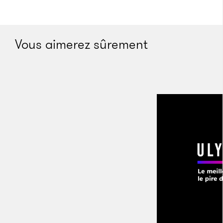
d’une célébrité au brushing parfait à leur coiffeur, de
plus en plus de jeunes se rendent comme Marla chez
le chirurgien, photo à l’appui. Entre leur main, on ne
Vous aimerez sûrement
trouve plus un bout de magazine soigneusement
déchiré, mais leur téléphone, affichant leur propre
minois déformé par les filtres Snapchat et autres
modifications FaceTune. En 2017, l’outil de retouches
photo était l’application payante la plus populaire
de l’Apple Store et comptabilisait, avec sa version
gratuite, 55 millions d’utilisateurs.
Des jeunes, pour la plupart, dont la passion est de
s’affiner le nez, s’agrandir les yeux, s’offrir un grain
de peau parfaitement lisse et une bouche en cœur, le
tout «
sans un seul marquage d’un visage humain