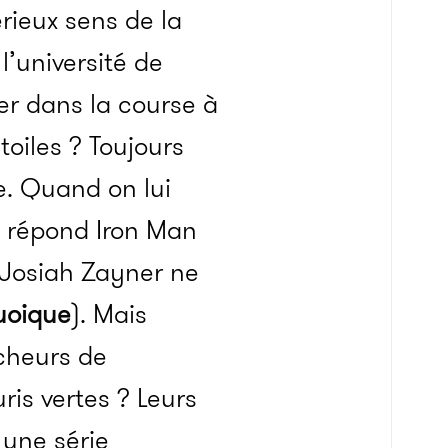
rieux sens de la
’université de
er dans la course à
toiles ? Toujours
ue. Quand on lui
» répond Iron Man
, Josiah Zayner ne
uoique
). Mais
rcheurs de
ris vertes ? Leurs
 une série