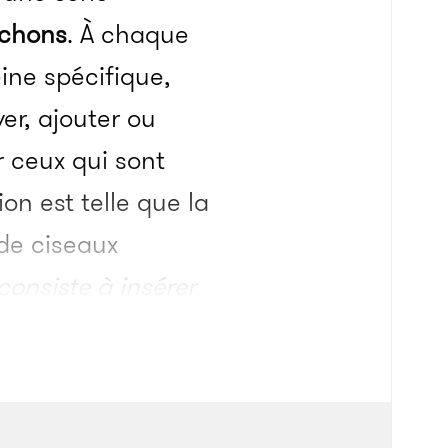
chons
. À chaque
ine spécifique,
er, ajouter ou
r ceux qui sont
ion est telle que la
de ciseaux
consiste à insérer
nfère un caractère
libérément son
e génétique