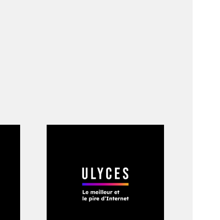
e, Josiah Zayner
t une musculature
cheurs chinois a
t la croissance des
Cas9, avait permis
i aussi, pourrait en
izaines
liers. Celle du
an
».