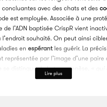
i concluantes avec des chats et des
co
de est employée. Associée à une proté
de l’ADN baptisée CrispR vient inactiv
 l’endroit souhaité. On peut ainsi cible
aladies en
espérant
les guérir. La précis
t représentée par l’image d’une paire 
e se distingue de la transgenèse, «
qui
Lire plus
l dans un génome, en espérant qu’il co
e ou à l’organisme, mais sans cibler dé
rtion précis
»,
souligne
le professeur d