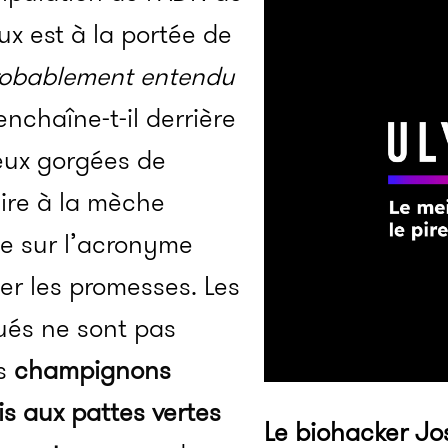
x est à la portée de
robablement entendu
enchaîne-t-il derrière
eux gorgées de
ire à la mèche
se sur l’acronyme
er les promesses. Les
bués ne sont pas
es
champignons
is aux pattes vertes
Le biohacker Jo