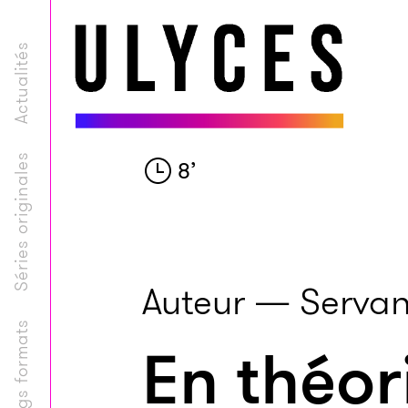
Actualités
Séries originales
8
’
Auteur — Servan
Longs formats
En théor