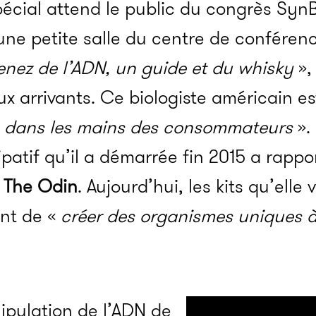
écial attend le public du congrès SynB
une petite salle du centre de conféren
enez de l’ADN, un guide et du whisky
»,
 arrivants. Ce biologiste américain es
e dans les mains des consommateurs
».
patif qu’il a démarrée fin 2015 a rapp
,
The Odin
. Aujourd’hui, les kits qu’elle
nt de «
créer des organismes uniques à
nipulation de l’ADN de