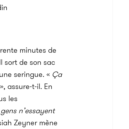
din
trente minutes de
l sort de son sac
’une seringue. «
Ça
», assure-t-il. En
us les
s gens n’essayent
osiah Zeyner mène