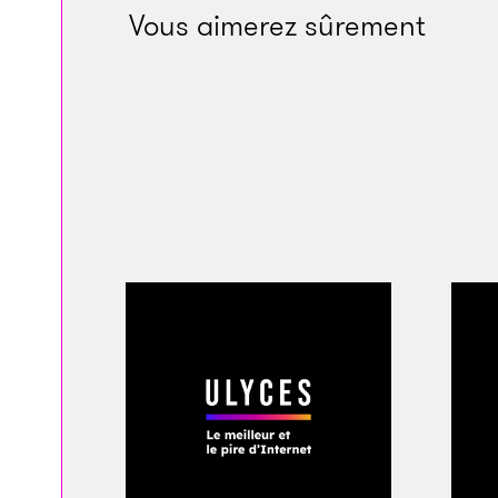
moléculaire Bernard
Vous aimerez sûrement
pourrait donc en to
développée à son g
apporté la
preuve
q
muscles et des poil
à ces derniers d’êtr
bénéficier, pense Za
d’entreprises propos
groupe américain H