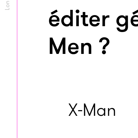
éditer g
Men ?
X-Man