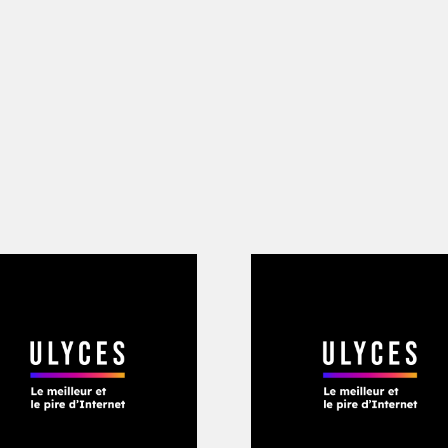
 Dujon. S’étant approprié la techniqu
ute théorie ajouter un gène favorisan
énome. En juin 2015, un groupe de cher
ue la suppression de gènes restreignan
s chez les moutons, à l’aide de CrispR-
e plus forts et plus laineux. L’homme, lu
yner. Il n’est pas le seul puisque des d
ent des solutions similaires aux particu
orizon Discovery s’appelle même «
X-M