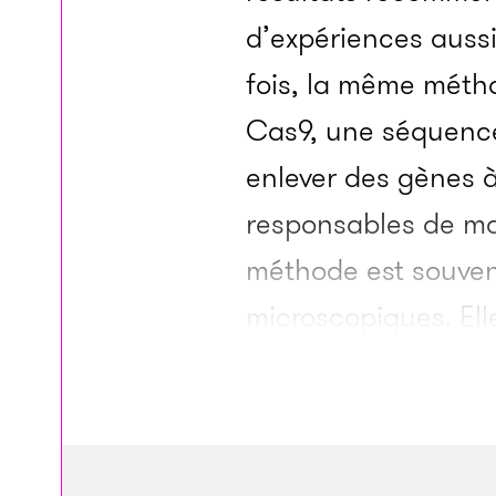
d’expériences auss
fois, la même métho
Cas9, une séquence 
enlever des gènes à
responsables de m
méthode est souven
microscopiques. Ell
un gène additionne
nouveau à la cellul
emplacement d’inse