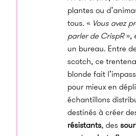
plantes ou d’animau
tous. «
Vous avez p
parler de CrispR
», 
un bureau. Entre d
scotch, ce trentena
blonde fait l’impas
pour mieux en dépli
échantillons distri
destinés à créer d
résistants
, des
sour