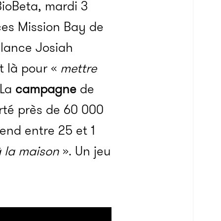
ioBeta, mardi 3
ces Mission Bay de
 lance Josiah
t là pour «
mettre
 La
campagne
de
orté près de 60 000
 vend entre 25 et 1
 la maison
». Un jeu