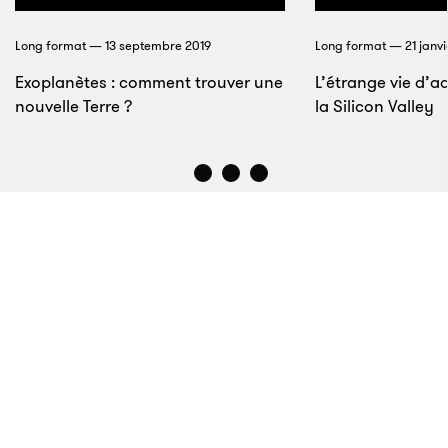
commencé à profiter des fluctuations de climat du
Long format — 13 septembre 2019
Long format — 21 janvi
continent africain pour se déplacer vers l’Europe et
Exoplanètes : comment trouver une
L’étrange vie d’a
au-delà.
nouvelle Terre ?
la Silicon Valley