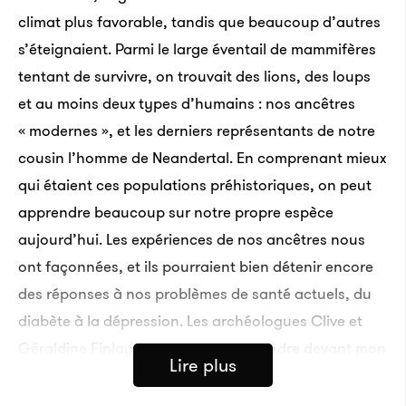
climat plus favorable, tandis que beaucoup d’autres
s’éteignaient. Parmi le large éventail de mammifères
tentant de survivre, on trouvait des lions, des loups
et au moins deux types d’humains : nos ancêtres
« modernes », et les derniers représentants de notre
cousin l’homme de Neandertal. En comprenant mieux
qui étaient ces populations préhistoriques, on peut
apprendre beaucoup sur notre propre espèce
aujourd’hui. Les expériences de nos ancêtres nous
ont façonnées, et ils pourraient bien détenir encore
des réponses à nos problèmes de santé actuels, du
diabète à la dépression. Les archéologues Clive et
Géraldine Finlayson passent me prendre devant mon
Lire plus
hôtel dans une voiture qui, elle-même, a l’air assez
ancienne. Comme beaucoup des habitants de cette