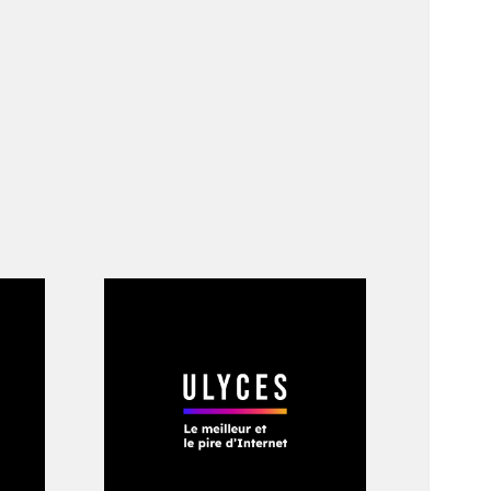
ois précédents de
urs. «
Une fois que
 vous pouvez jouer