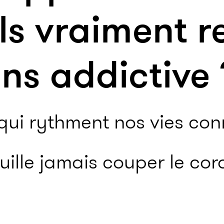
ils vraiment r
ns addictive 
qui rythment nos vies con
uille jamais couper le cor