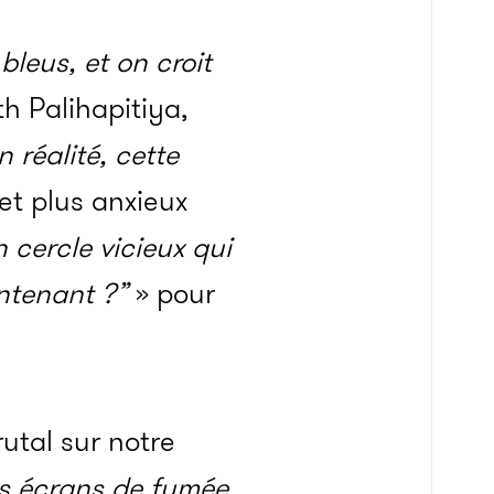
leus, et on croit
h Palihapitiya,
 réalité, cette
 et plus anxieux
 cercle vicieux qui
intenant ?”
» pour
utal sur notre
os écrans de fumée
,