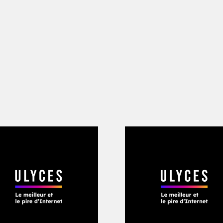
 smartphone en mains
iego Passadori
e à Facebook et Google, accusées les m
ment la dépendance chez leurs utilisate
actionner ces leviers de manipulation,