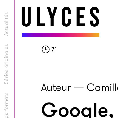
Actualités
Séries originales
7
’
Auteur — Camil
Longs formats
Google,