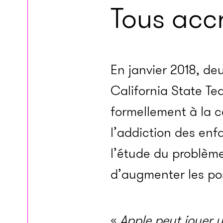
Tous acc
En janvier 2018, deu
California State T
formellement à la c
l’addiction des enf
l’étude du problème
d’augmenter les pos
«
Apple peut jouer u