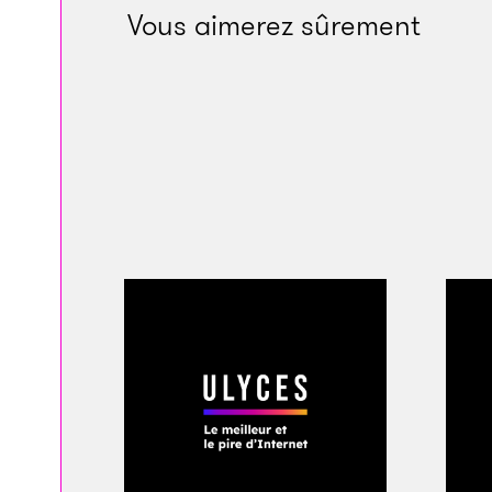
Vous aimerez sûrement
Un enfant,
Crédits : D
Une allusion clair
susciter volontaire
vous savez comment 