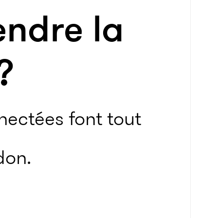
endre la
?
nectées font tout
don.