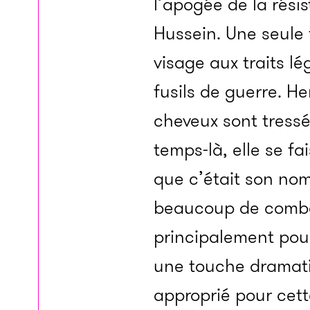
l’apogée de la rés
Hussein. Une seule
visage aux traits 
fusils de guerre. H
cheveux sont tress
temps-là, elle se f
que c’était son nom
beaucoup de comba
principalement pour
une touche dramatiq
approprié pour cett