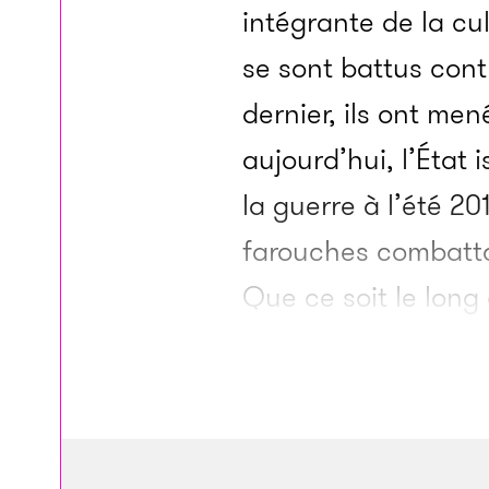
intégrante de la cul
se sont battus cont
dernier, ils ont me
aujourd’hui, l’État 
la guerre à l’été 2
farouches combatta
Que ce soit le long
femmes kurdes ont 
accrochés en bandou