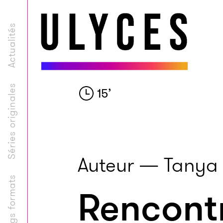
Actualités
Séries originales
15
’
Auteur — Tanya
Longs formats
Rencontr