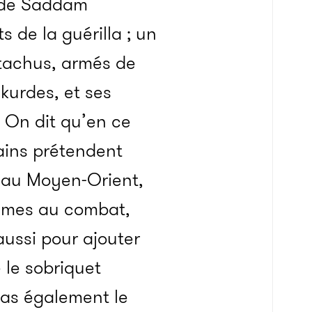
e de Saddam
de la guérilla ; un
stachus, armés de
kurdes, et ses
 On dit qu’en ce
tains prétendent
n au Moyen-Orient,
ymes au combat,
aussi pour ajouter
 le sobriquet
pas également le