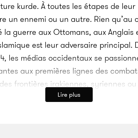
ture kurde. À toutes les étapes de leur 
re un ennemi ou un autre. Rien qu’au c
né la guerre aux Ottomans, aux Anglais e
islamique est leur adversaire principal.
014, les médias occidentaux se passionn
ntes aux premières lignes des combat
 des frontières irakiennes, syriennes ou
Lire plus
été photographiées, brandissant des K
lière autour de leurs poitrines.