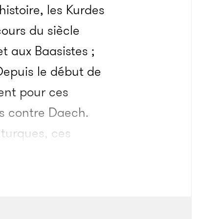
histoire, les Kurdes
ours du siècle
t aux Baasistes ;
 Depuis le début de
ent pour ces
s contre Daech.
 turques, ces
alachnikov