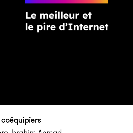
 coéquipiers
Hero Ibrahim Ahmad