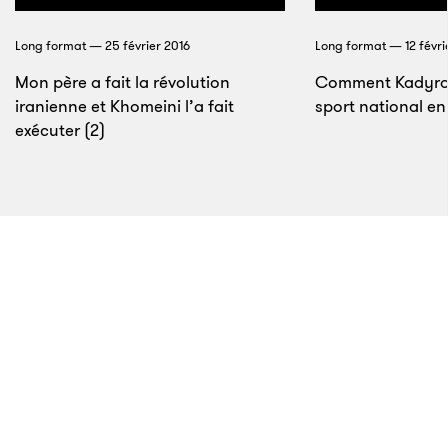
et mouvantes. Elle serait due à une combinaison de
Long format — 25 février 2016
Long format — 12 févri
biologie, de psychologie et de culture. En réalité, elle
Mon père a fait la révolution
implique tant d’éléments complexes qu’on pourrait
Comment Kadyrov
iranienne et Khomeini l’a fait
sport national en
presque se laisser aller à imaginer un algorithme de
exécuter (2)
la toxicomanie hollywoodienne.
22