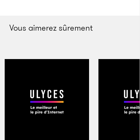
Vous aimerez sûrement
Pierre Savatier
Les scientifiques français font aussi en sorte que les
cellules ne se différencient pas en neurones, sous
peine de créer un embryon au cerveau mi-animal mi-
homme. «
Technologiquement, on a des garde-fous
qui évitent cela mais il faut savoir les mettre en
œuvre pour éviter de créer des entités chimères qui
mettent en jeu des problèmes éthiques graves
»,
ajoute Pierre Savatier. Ces barrières ne sont pas les
mêmes partout. L’année dernière, un scien­ti­fique