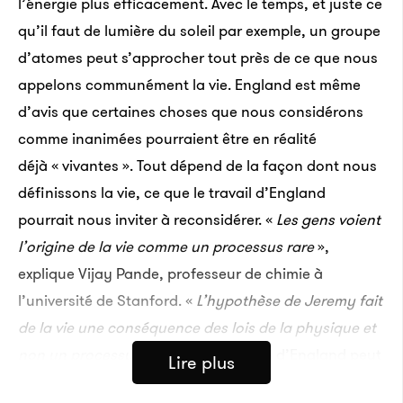
l’énergie plus efficacement. Avec le temps, et juste ce
qu’il faut de lumière du soleil par exemple, un groupe
d’atomes peut s’approcher tout près de ce que nous
appelons communément la vie. England est même
d’avis que certaines choses que nous considérons
comme inanimées pourraient être en réalité
déjà « vivantes ». Tout dépend de la façon dont nous
définissons la vie, ce que le travail d’England
pourrait nous inviter à reconsidérer. «
Les gens voient
l’origine de la vie comme un processus rare
»,
explique Vijay Pande, professeur de chimie à
l’université de Stanford. «
L’hypothèse de Jeremy fait
de la vie une conséquence des lois de la physique et
non un processus hasardeux.
» L’idée d’England peut
Lire plus
sembler étrange, voire incroyable, mais elle a attiré