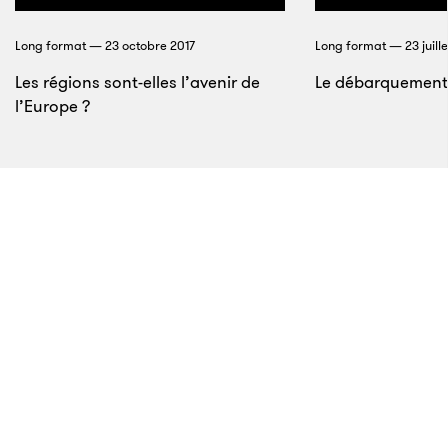
Harvard et la foi
Long format — 23 octobre 2017
Long format — 23 juille
Les régions sont-elles l’avenir de
Le débarquement
l’Europe ?
32