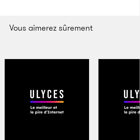
qui est un hub plutôt important et qui développe
aussi son marché interne. Dernier facteur et pas des
moindres : le pays borde le Paraguay, qui est le
Vous aimerez sûrement
premier producteur de marijuana en Amérique du
sud. De fait, la Bolivie est véritablement le centre de
tout. Depuis la fermeture de la
Drug Enforcement
Administration
en 2009, la Bolivie a perdu la majeure
partie de son service de renseignement. Je pense que
c’est un pays qui est désormais vulnérable, une proie
pour le crime organisé à l’échelle transnationale.
Est-ce que la drogue est toujours à la source
des organisations de crime organisé ?
La drogue a presque toujours été la première activité
criminelle, et peut-être la plus rentable, en Amérique