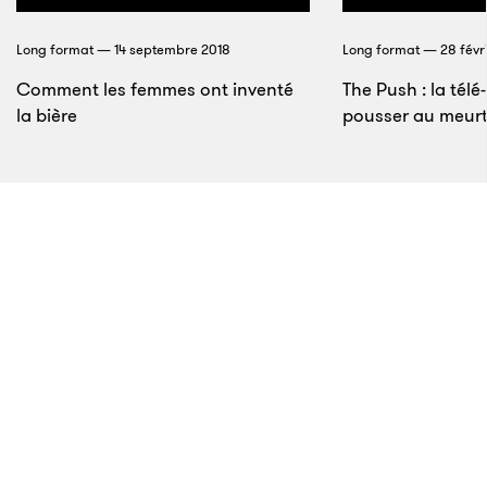
Latine. La Colombie, le Péru et la Bolivie sont des
Long format — 14 septembre 2018
Long format — 28 févr
producteurs de cocaïne et cela ne pousse pas
Comment les femmes ont inventé
The Push : la télé-
vraiment bien ailleurs dans le monde… alors ils ont
la bière
pousser au meurt
une sorte de monopole, si on peut le dire ainsi, sur la
coca. Cela dit, l’expansion du crime organisé lié à la
drogue a donné naissance a d’autres activités
criminelles. La meilleure illustration de cette
dynamique est peut-être la Colombie. La première
génération de cartels de la drogue colombiens, ceux
qui se sont constitués autour de Cali, étaient
exclusivement des exportateurs de cocaïne.
7