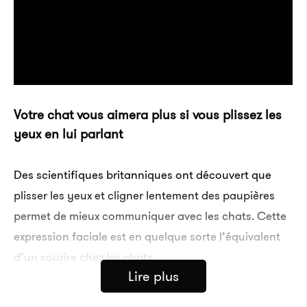
Votre chat vous aimera plus si vous plissez les
yeux en lui parlant
Des scien­ti­fiques britan­niques ont décou­vert que
plis­ser les yeux et cligner lente­ment des paupières
permet de mieux commu­niquer avec les chats. Cette
expres­sion faciale est en quelque sorte l’équi­valent
d’un sourire chez les chats.
Lire plus
Les chats peuvent attraper le coronavirus et se