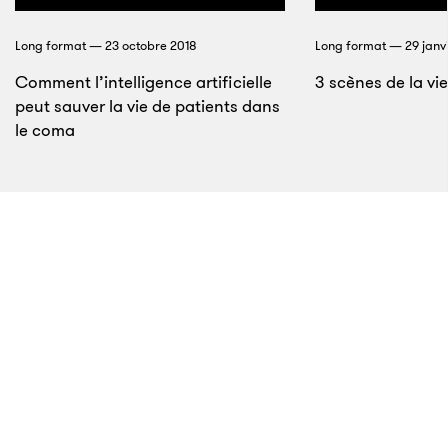
Aux Philippines, les chats aussi respectent la
Long format — 23 octobre 2018
distanciation sociale
Long format — 29 janvi
Comment l’intelligence artificielle
3 scènes de la vi
peut sauver la vie de patients dans
le coma
8