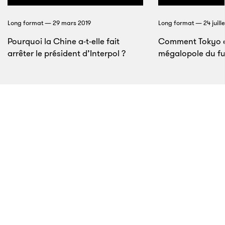
Shimizu S-Pulse, en première division japonaise. Bien
qu’il connaisse peu le pays de sa mère,
Jong Tae-se
Long format — 29 mars 2019
Long format — 24 juille
a demandé à en porter les couleurs, alors qu’il aurait
Pourquoi la Chine a-t-elle fait
Comment Tokyo e
pu prétendre défendre celles du Japon ou de la
arrêter le président d’Interpol ?
mégalopole du fu
Corée du Sud. Étonnant patriote doublé d’un
bourreau de travail, il a gagné le surnom de «
Rooney
de Corée du Nord
» en inscrivant 15 buts en 33
sélections. Au seuil du Mondial 2010, beaucoup de
médias étrangers l’ont approché, intrigués. Jong
Tae-se leur a fait savoir qu’il aurait pu gagner plus
d’argent et d’attention s’il n’avait laissé parler son
cœur.
5