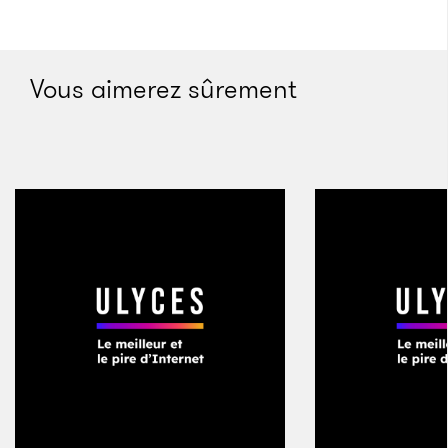
Cela arrivait parfois avant quand nous publiions
dans des médias traditionnels, mais avec Epic, nous
voulions faire cela à une autre échelle, avec les
Vous aimerez sûrement
histoires d’autres personnes que nous pourrions
familiariser avec ce système. Quand vous écrivez
pour un magazine, ce n’est pas quelque chose qui
apparaît comme une évidence et ce n’est pas non
plus aisé de naviguer dans le monde du
divertissement. On nous avait déjà demandé
comment il fallait procéder et nous avons décidé de
rassembler des gens et de créer une plateforme qui
serait visible pour les producteurs, les studios de
cinémas, les télévisions… Nous essayons de faire
collaborer autour du magazine des gens issus des
deux milieux, celui de l’écriture et celui du