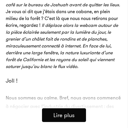
café sur le bureau de Joshuah avant de quitter les lieux.
Je vous ai dit que j’étais dans une cabane, en plein
milieu de la forêt ? C’est là que nous nous retirons pour
écrire, regardez !
Il déplace alors la webcam autour de
la pièce éclairée seulement par la lumière du jour, le
grenier d’un châlet fait de rondins et de planches,
miraculeusement connecté à internet. En face de lui,
derrière une large fenêtre, la nature luxuriante d’une
forêt de Californie et les rayons du soleil qui viennent
saturer jusqu’au blanc le flux vidéo.
Joli !
Nous sommes au calme. Bref, nous avons commencé
à négocier avec l’industrie du divertissement : des
Lire plus
producteurs peuvent mettre des options sur nos
histoires et les transformer en série télé ou en film.