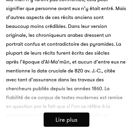
signifier que personne avant eux n’y était entré. Mais
d’autres aspects de ces récits anciens sont
beaucoup moins crédibles. Dans leur version
originale, les chroniqueurs arabes dressent un
portrait confus et contradictoire des pyramides. La
plupart de leurs récits furent écrits des siècles
après l’époque d’Al-Ma’mūn, et aucun d’entre eux ne
mentionne la date cruciale de 820 av. J.-C., citée
avec tant d’assurance dans les travaux des
chercheurs publiés depuis les années 1860. La
fiabilité de ce corpus de textes modernes est remise
en question par le fait que si l’on se réfère à la
chronologie précise du règne d’Al-Ma’mūn, le
Lire plus
souverain arabe passa clairement l’année 820 dans