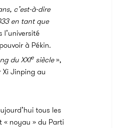
ans, c’est-à-dire
033 en tant que
 l’université
ouvoir à Pékin.
e
ung du XXI
siècle
»,
 Xi Jinping au
jourd’hui tous les
t « noyau » du Parti