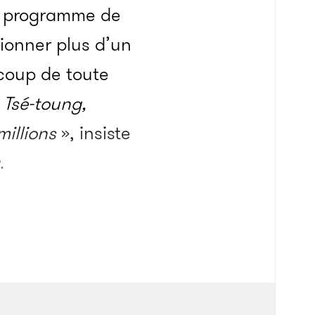
on programme de
tionner plus d’un
 coup de toute
 Tsé-toung,
illions
», insiste
.
 outre d’un
dé aux quatre coins
s et des bustes à