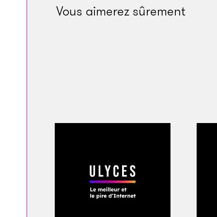
son effigie côtoient
Vous aimerez sûrement
la télévision, il di
ferveur ou bien vis
les journaux, il es
renaissance
» écono
Ce visage, rond et 
l’ourson sur Intern
célèbre personnage
Chine. Mais le prési
affectueusement, su