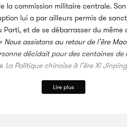
e la commission militaire centrale. S
uption lui a par ailleurs permis de sanc
u Parti, et de se débarrasser du même
 «
Nous assistons au retour de l’ère Mao
rsonne décidait pour des centaines de m
de
La Politique chinoise à l’ère Xi Jinping
Lire plus
pouvoir par Xi Jinping s’accompagne en
sa personnalité. Son portrait est placar
es boutiques de souvenirs, des assiette