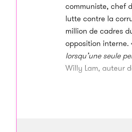
communiste, chef d
lutte contre la corr
million de cadres d
opposition interne.
lorsqu’une seule pe
Willy Lam, auteur 
L’accaparation du 
véritable culte de 
de la Chine. Dans l