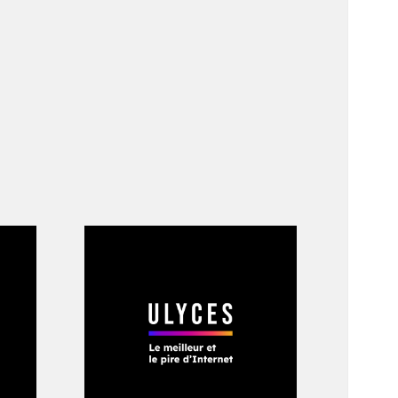
de Mao Tsé-toung. À
audissent avec
 discontinuer. Dans
la «
grande
re comparé à Winnie
oi toute mention au
réseaux sociaux en
bien plus
 ». Et c’est bien