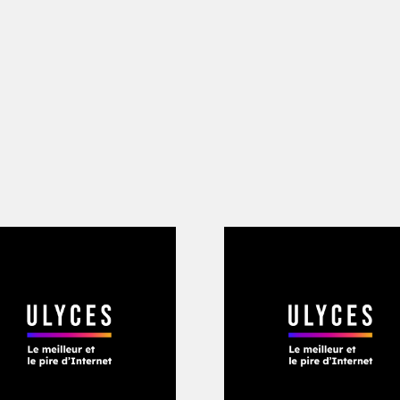
 les assiettes et les bustes à l’effigie 
scourt devant des assemblées qui l’appl
ite des campagnes qui l’acclament sans
t présenté comme le visage rassurant de 
mique et technologique de la Chine.
poupin, vaut parfois à Xi Jinping d’êt
et – ce qui explique sans doute pourqu
 de dessin animé est censurée sur les 
dent chinois est bien plus souvent, et 
rnommé Dada Xi, c’est-à-dire « Oncle Xi