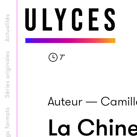
Actualités
Séries originales
7
’
Auteur — Camil
Longs formats
La Chine