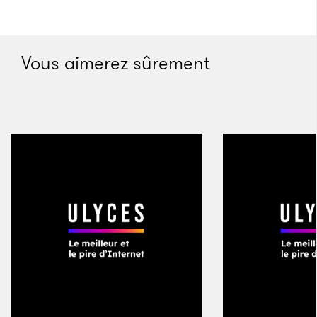
province chinoise de l’Anhui que se trouve
aujourd’hui le plus grand parc photovoltaïque
flottant du monde : 160 000 panneaux solaires posés
Vous aimerez sûrement
à la surface d’un lac pouvant générer 40 mégawatts
(MW). Le pays dispose par ailleurs d’une installation
flottante de 20 MW, ainsi que d’un immense parc
photovoltaïque terrestre dans la province du
Qinghai. Cette province du nord-ouest du pays
compte plus de 5,6 millions d’habitants, l’équivalent
de la population de la Finlande ou du Danemark.
Et pendant toute une semaine, du 17 au 23 juin
derniers, sans interruption, elle a vécu uniquement
grâce à des énergies renouvelables. En tout, 1,1
milliard de kilowatts-heure (kWh) d’électricité a été
tirée du solaire, de l’éolien et de l’hydroélectrique –