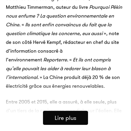
Matthieu Timmerman, auteur du livre
Pourquoi Pékin
nous enfume ? La question environnementale en
Chine
. «
Ils sont enfin convaincus du fait que la
question climatique les concerne, eux aussi
»
,
note
de son côté Hervé Kempf, rédacteur en chef du site
d’information consacré à
l’environnement
Reporterre.
«
Et ils ont compris
qu’elle pouvait les aider à redorer leur blason à
l’international.
» La Chine produit déjà 20 % de son
électricité grâce aux énergies renouvelables.
Entre 2005 et 2015, elle a assuré, à elle seule, plus
d’un tiers de la croissance mondiale sur l’éolien. Elle
Lire plus
a même détrôné l’Allemagne sur le solaire. Et c’est
sur le site d’une ancienne mine de charbon de la