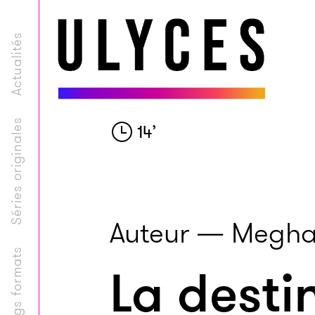
Actualités
Séries originales
14
’
Auteur — Megha
Longs formats
La desti