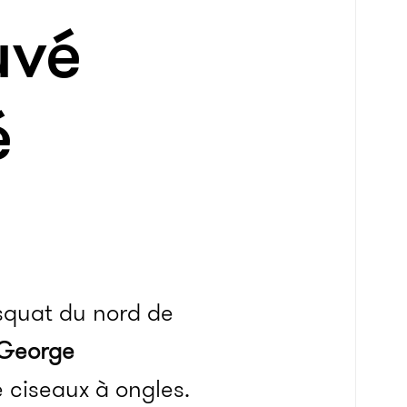
uvé
é
 squat du nord de
George
 ciseaux à ongles.