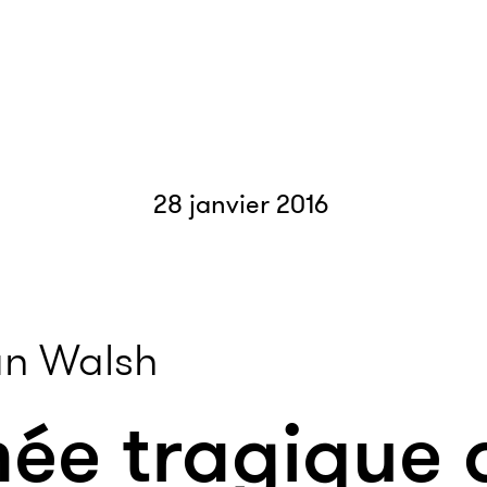
28 janvier 2016
n Walsh
née tragique 