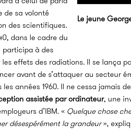
ard à celui de paria
 de sa volonté
Le jeune George
n des scientifiques.
40, dans le cadre du
il participa à des
les effets des radiations. Il se lança pa
ancer avant de s’attaquer au secteur é
s les années 1960. Il ne cessa jamais de
eption assistée par ordinateur
, une in
 employeurs d’IBM. «
Quelque chose che
her désespérément la grandeur
», expli