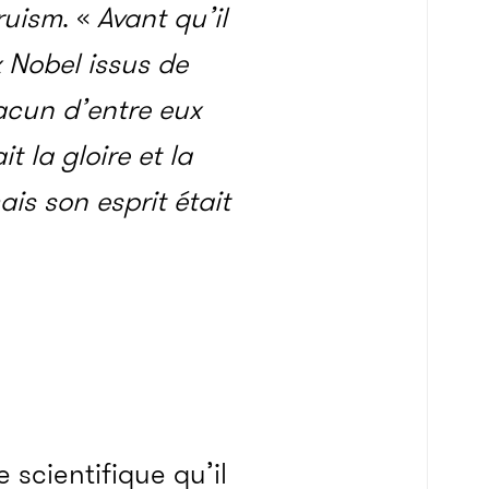
truism
. «
Avant qu’il
x Nobel issus de
hacun d’entre eux
t la gloire et la
is son esprit était
 scientifique qu’il