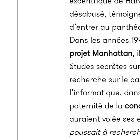
excentrique de Harv
désabusé, témoigne
d’entrer au panthéo
Dans les années 19
projet Manhattan
, 
études secrètes sur 
recherche sur le c
l’informatique, dan
paternité de la
conc
auraient volée ses
poussait à recherc