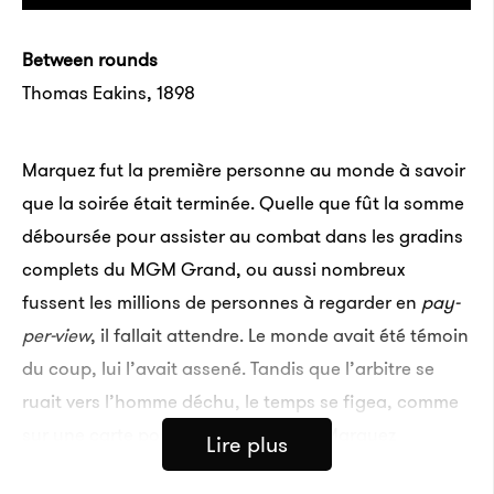
Between rounds
Thomas Eakins, 1898
Marquez fut la première personne au monde à savoir
que la soirée était terminée. Quelle que fût la somme
déboursée pour assister au combat dans les gradins
complets du MGM Grand, ou aussi nombreux
fussent les millions de personnes à regarder en
pay-
per-view
, il fallait attendre. Le monde avait été témoin
du coup, lui l’avait assené. Tandis que l’arbitre se
ruait vers l’homme déchu, le temps se figea, comme
sur une carte postale, pendant que Marquez
Lire plus
observait Pacquiao de toute sa hauteur, tel un