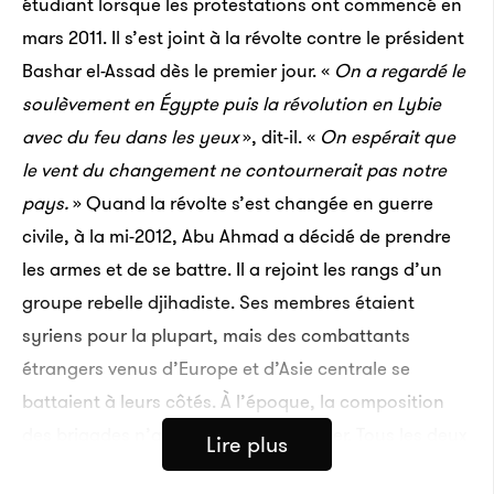
étudiant lorsque les protestations ont commencé en
mars 2011. Il s’est joint à la révolte contre le président
Bashar el-Assad dès le premier jour. «
On a regardé l
e
soulèvement en Égypte puis la révolution en Lybie
avec du feu dans les yeux
», dit-il. «
On espérait
que
le vent du changement ne contournerait pas notre
pays.
» Quand la révolte s’est changée en guerre
civile, à la mi-2012, Abu Ahmad a décidé de prendre
les armes et de se battre. Il a rejoint les rangs d’un
groupe rebelle djihadiste. Ses membres étaient
syriens pour la plupart, mais des combattants
étrangers venus d’Europe et d’Asie centrale se
battaient à leurs côtés. À l’époque, la composition
des brigades n’arrêtait pas de changer. Tous les deux
Lire plus
mois, celle d’Abu Ahmad changeait de nom ou