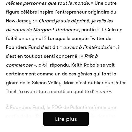
mêmes personnes que tout le monde
. » Une autre
figure célèbre inspire l’entrepreneur originaire du
New Jersey : «
Quand je suis déprimé, je relis les
discours de Margaret Thatcher
», confie-t-il. Cela en
fait-il un original ? Lorsque le compte Twitter de
Founders Fund s’est dit «
ouvert à l’hétérodoxie
», il
s’est en tout cas senti concerné : «
Prêt à
commencer
», a-t-il répondu. Keith Rabois se voit
certainement comme un de ces génies qui font la
gloire de la Silicon Valley. Mais c’est oublier que Peter
Thiel l’a avant-tout recruté en qualité d’ «
ami
».
À Founders Fund, le PDG de Palantir reforme une
partie de la « PayPal Mafia », constituée dans les
Lire plus
années 2000 au sein de la société de paiement en