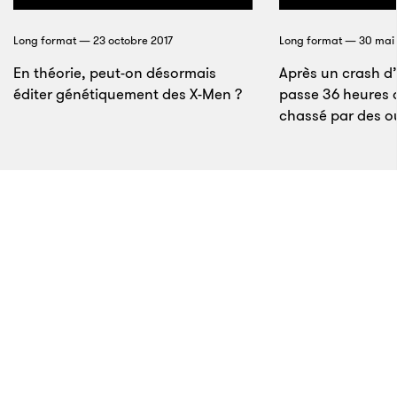
liste bien d’autres accusations de harcèlement
sexuel émanant de
femmes
. «
Depuis ses débuts
»,
Long format — 23 octobre 2017
Long format — 30 mai
souligne-t-elle, «
l’industrie a été conçue pour les
En théorie, peut-on désormais
Après un crash d’h
hommes : il y a d’abord eu des nerds antisociaux
éditer génétiquement des X-Men ?
passe 36 heures d
puis, des décennies plus tard, des frères fiers d’eux
chassé par des ou
qui ont le goût du risque
. » L’ouvrage consacre un
chapitre à la PayPal Mafia, dont le leader, Peter Thiel,
admet benoîtement que s’il n’y avait pas de femmes,
c’est parce qu’ils n’en «
connaissaient aucune
». Les
hommes sont donc restés entre eux avant de monter
leurs propres entreprises, dans lesquels il se sont
joyeusement cooptés. Ainsi, Keith Rabois est
désormais membre de Founders Fund. Mais n’allez
10
pas lui dire qu’il ne le mérite pas.