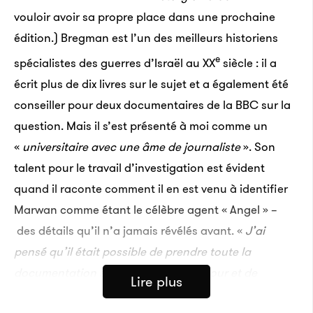
vouloir avoir sa propre place dans une prochaine
édition.) Bregman est l’un des meilleurs historiens
e
spécialistes des guerres d’Israël au XX
siècle : il a
écrit plus de dix livres sur le sujet et a également été
conseiller pour deux documentaires de la BBC sur la
question. Mais il s’est présenté à moi comme un
«
universitaire avec une âme de journaliste
». Son
talent pour le travail d’investigation est évident
quand il raconte comment il en est venu à identifier
Marwan comme étant le célèbre agent « Angel » –
des détails qu’il n’a jamais révélés avant. «
J’ai
pensé qu’il était possible de prendre toute la
documentation sur la guerre du Kippour et de
Lire plus
recouper leur identité
», dit-il. Alors qu’il examinait