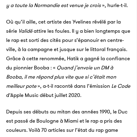
y a toute la Normandie est venue je crois
», hurle-t-il.
David Nutt
Crédits : imperial.ac.uk
«
Vous mélangerez vos cocktails sans pour autant
Où qu’il aille, cet artiste des Yvelines révélé par la
que cela endommage votre foie et votre cœur
»,
série
Validé
attire les foules. Il y a bien longtemps que
affirme-t-il avec aplomb. Ce qu’il présente comme
le rap est sorti des cités pour s’épanouir en centre-
«
une des plus grandes avancées en matière de santé
ville, à la campagne et jusque sur le littoral français.
publique de toute l’histoire
» doit venir résorber le
Grâce à cette renommée, Hatik a gagné la confiance
nombre de décès liés à la boisson, que l’OMS estime
du pionnier Booba : «
Quand j’envoie un DM à
à 3,3 millions chaque année dans le monde. «
Nous
Booba, il me répond plus vite que si c’était mon
avons réalisé des études scientifiques et des tests
meilleur pote
», a-t-il raconté dans l’émission
Le Code
sur nous-mêmes
», confie Emily Palmer, une membre
d’Apple Music début juillet 2020.
d’Alcarelle, la société de recherche lancée par David
Depuis ses débuts au mitan des années 1990, le Duc
Nutt.
est passé de Boulogne à Miami et le rap a pris des
Pour compléter ce travail en laboratoire, l’équipe est
couleurs. Voilà 70 articles sur l’état du rap game