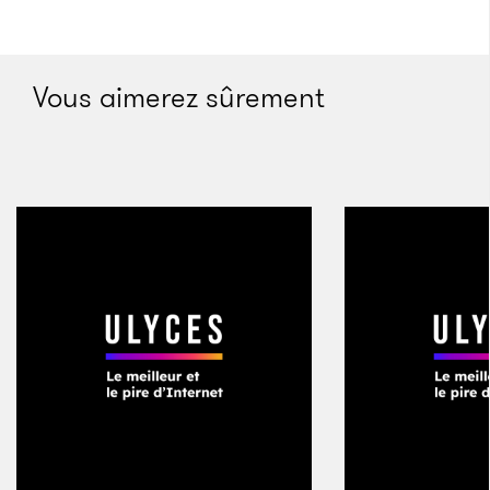
Vous aimerez sûrement
Depuis 2012, Jason Burke propose des cures contre
les lendemains difficiles au sein du « hangover bus ».
Pour ceux dont le bon sens se serait dilué dans
l’alcool, il offre des lunettes de soleil, de l’eau de
coco, des barres de céréales ou des plats gras. À ce
menu assez classique s’ajoute une réhydratation à
base d’eau sucrée en intraveineuse et un traitement
de la nausée et du mal de tête grâce à des