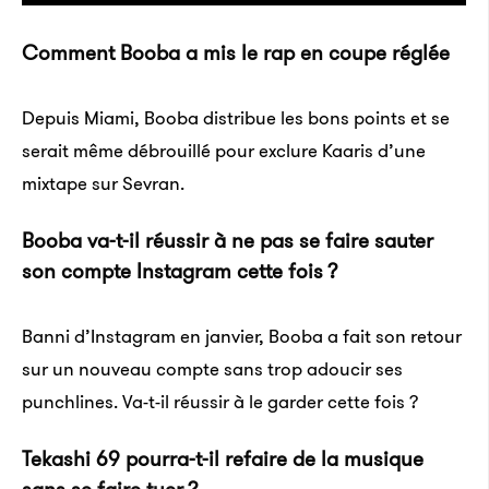
connaître un renouveau économique grâce à
l’implantation d’entreprises des nouvelles
Comment Booba a mis le rap en coupe réglée
technologies ces trente dernières années. D’après
l’Office of National Statistics (ONS), une culture de
Depuis Miami, Booba distribue les bons points et se
pub
est toujours solidement enracinée ici. D’autant
serait même débrouillé pour exclure Kaaris d’une
que les personnages âgées sont plus nombreuses
mixtape sur Sevran.
qu’ailleurs. Or, les jeunes boivent moins. Plus d’un
quart des 16-24 ans s’interdisent l’alcool contre un
Booba va-t-il réus­sir à ne pas se faire sauter
son compte Insta­gram cette fois ?
cinquième de la population britannique totale.
Nutt a été renvoyé de l’Imperial College pour avoir
Banni d’Instagram en janvier, Booba a fait son retour
déclaré que le LSD est moins dangereux que l’alcool.
sur un nouveau compte sans trop adoucir ses
punchlines. Va-t-il réussir à le garder cette fois ?
À la fin des années 1960, David Nutt termine ses
études secondaires à la Bristol Grammar School. Les
Teka­shi 69 pourra-t-il refaire de la musique
bars ne manquent pas. Leur attrait est même décuplé