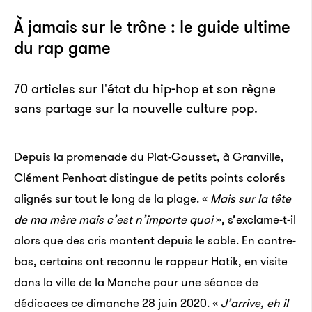
neuropharmacologie à l’Imperial College de Londres
À jamais sur le trône : le guide ultime
a identifié des molécules pouvant remplacer
du rap game
l’éthanol, dont la toxicité serait moindre. L’année
suivante, il a appelé cette solution Alcosynth sans en
70 articles sur l'état du hip-hop et son règne
dévoiler la composition exacte. Après avoir testé 90
sans partage sur la nouvelle culture pop.
combinaisons chimiques, il affirme aujourd’hui
qu’une ou deux décennies devraient suffire à en finir
Depuis la promenade du Plat-Gousset, à Granville,
avec l’alcool.
Clément Penhoat distingue de petits points colorés
alignés sur tout le long de la plage. «
Mais sur la tête
de ma mère mais c’est n’importe quoi
», s’exclame-t-il
alors que des cris montent depuis le sable. En contre-
bas, certains ont reconnu le rappeur Hatik, en visite
dans la ville de la Manche pour une séance de
dédicaces ce dimanche 28 juin 2020. «
J’arrive, eh il