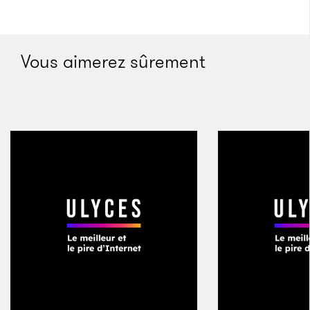
appartement, au cours de l’automne et de l’hiver, les
policiers britanniques ont posé d’autres questions à
Zaid al-Hilli. Il ne m’a pas dit exactement quelles
Vous aimerez sûrement
étaient ces questions, mais on peut présumer sans
crainte que certaines d’entre elles portaient sur son
père et ses comptes bancaires en Suisse (la police
anglaise a refusé de dire quoi que ce soit au nom de
la politique de la maison et des lois sur la vie privée).
À plusieurs reprises, un procureur suisse a prétendu
que Zaid avait essayé d’obtenir une carte bancaire
non autorisée pour retirer de l’argent sur le compte
de son père à Genève ; une émission de la BBC l’a
accusé d’avoir falsifié un testament ; et Eric
Maillaud, plus modéré, le qualifie – tout comme Saad