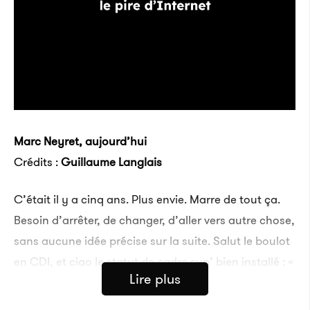
Marc Neyret, aujourd’hui
Crédits :
Guillaume Langlais
C’était il y a cinq ans. Plus envie. Marre de tout ça.
Besoin d’arrêter, de changer, d’aller vers autre chose,
sans aucune idée précise sur la suite. Salut le boulot
en CDI, et ciao le statut de cadre sup’ bien installé : «
Lire plus
Il y a cinq ans, j’ai dit basta. J’avais fini ma mission.
J’avais mon bureau à la Défense, mais j’intervenais