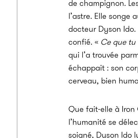
de champignon. Les
l’astre. Elle songe
docteur Dyson Ido.
confié. «
Ce que tu 
qui l’a trouvée parm
échappait : son cor
cerveau, bien humai
Que fait-elle à Iron
l’humanité se délect
soigné, Dyson Ido l