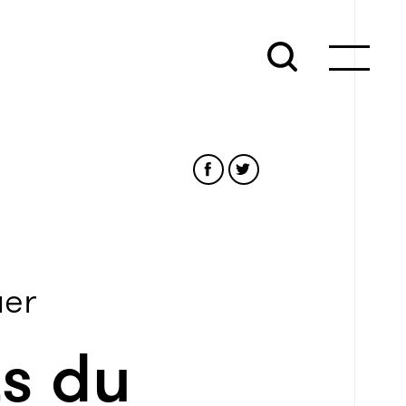
uer
ts du