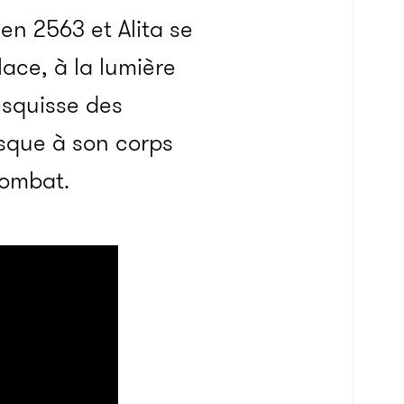
n 2563 et Alita se
lace, à la lumière
esquisse des
esque à son corps
combat.