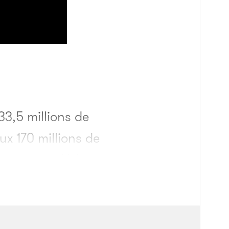
3,5 millions de
ux 170 millions de
essiné par Yukito
atar
, Jon Landau a
tenir la caméra.
lu envoyer un