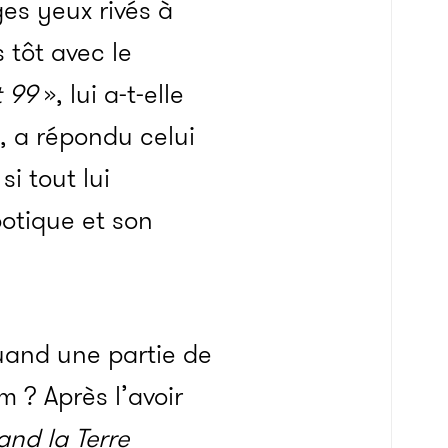
es yeux rivés à
 tôt avec le
 99
», lui a-t-elle
, a répondu celui
i tout lui
otique et son
quand une partie de
m ? Après l’avoir
and la Terre