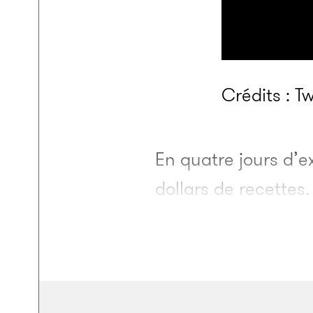
Crédits : T
En quatre jours d’e
dollars de recettes.
budget s’inspire d
Kishiro dans les an
encore été choisi p
Devenus pères, les