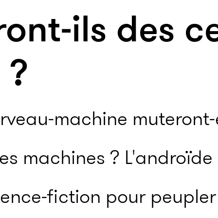
ront-ils des 
 ?
erveau-machine muteront-e
es machines ? L'androïde 
ence-fiction pour peuple