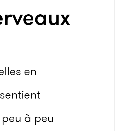
cerveaux
lles en
sentient
r peu à peu