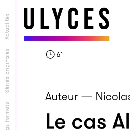
Actualités
Séries originales
6
’
Auteur — Nicolas
Longs formats
Le cas Al