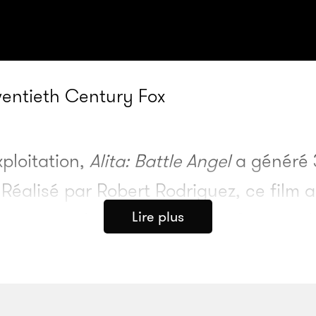
wentieth Century Fox
xploitation,
Alita: Battle Angel
a généré 3
 Réalisé par Robert Rodriguez, ce film a
Lire plus
u manga cyberpunk japonais
Gunnm
, d
nées 1990. Présent sur le tournage d’
Av
ar le producteur, James Cameron, pour 
 deux hommes ont une nouvelle fois vou