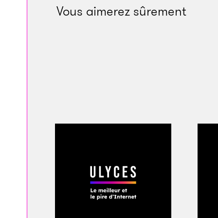
Vous aimerez sûrement
message teinté d’éc
elle est plausible. «
contraire, Alita se d
L’homme augmenté es
les discours plus o
laboratoire, les sc
organes vivants et 
interfaces cerveau
retrouvé la faculté