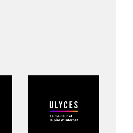
ne dystopie, mais
mpare Landau. «
Au
-fiction, il peuple
ologique. En
onts entre les
rche
est dédié aux
’exosquelettes ont
ontrôler une