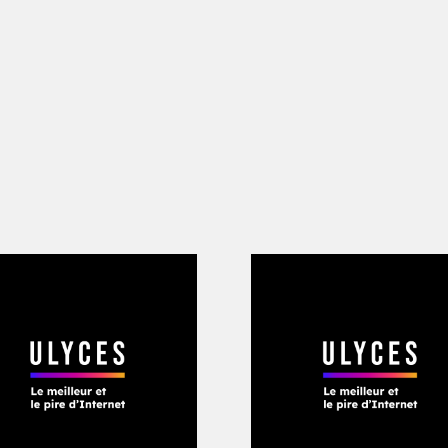
ologie à leurs enfants. Iron City est u
Avatar était un monde imaginaire
», co
éroule sur Terre dans un futur réaliste.
»
t déjà là. Jadis cantonné à la science
u moins alarmistes sur le progrès techn
ientifiques ont commencé à lancer des p
robotiques. Tout un
champ de la reche
-machine. Des paraplégiques équipés d
 de se mouvoir et l’on peut désormais c