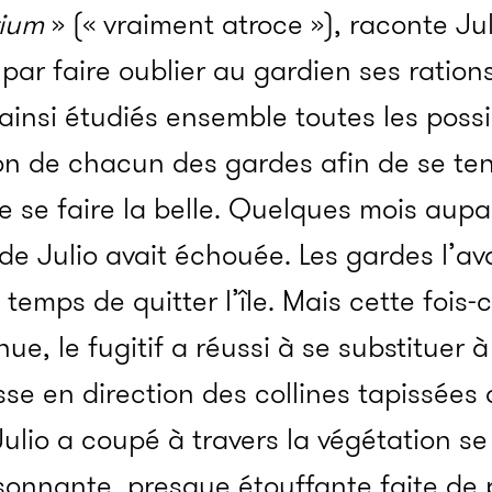
rium
» (« vraiment atroce »), raconte Jul
i par faire oublier au gardien ses ratio
t ainsi étudiés ensemble toutes les possib
ion de chacun des gardes afin de se ten
 se faire la belle. Quelques mois aupa
 de Julio avait échouée. Les gardes l’av
temps de quitter l’île. Mais cette fois-c
nue, le fugitif a réussi à se substituer 
sse en direction des collines tapissées 
Julio a coupé à travers la végétation s
oisonnante, presque étouffante faite de 