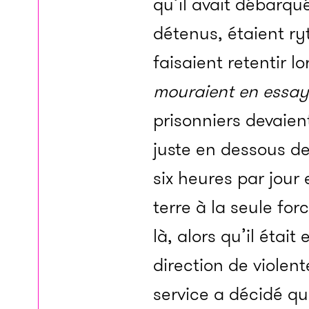
qu’il avait débarqué
détenus, étaient ry
faisaient retentir l
mouraient en essa
prisonniers devaient
juste en dessous de 
six heures par jour 
terre à la seule for
là, alors qu’il était
direction de violen
service a décidé qu