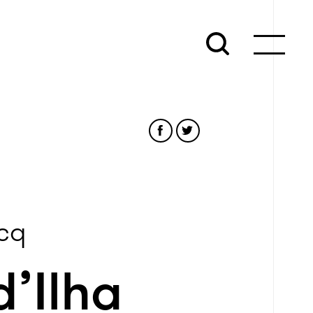
ucq
d’Ilha