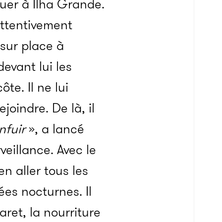
quer à Ilha Grande.
attentivement
 sur place à
devant lui les
e. Il ne lui
oindre. De là, il
nfuir
», a lancé
eillance. Avec le
n aller tous les
ées nocturnes. Il
aret, la nourriture