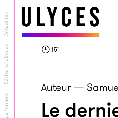
Actualités
Séries originales
15
’
Auteur — Samuel
Longs formats
Le derni