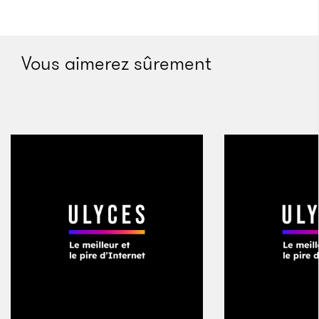
Il nous fait attendre à la porte de la salle de bains. Il
ne veut pas d’aide à l’intérieur. Alors nous restons
juste devant la porte, et lorsque j’entends la chasse
Vous aimerez sûrement
d’eau, j’entre et je le vois traîner des pieds jusqu’à
l’évier. Il porte un pyjama bleu, avec un mouchoir plié
dans la poche de la poitrine comme si c’était une
pochette. Il appuie lourdement ses coudes sur la
céramique jaune et se lave les mains. En sortant, il
s’arrête pour rabattre la lunette des toilettes. Mon
père était un espion, un membre haut gradé de la
CIA, un de ces hommes idéalistes qui sont sortis de la
Seconde Guerre mondiale déterminés à sauver le
monde de la tyrannie. Comme tant de ses collègues,
il a fini amer envers un monde qui s’est moqué de lui,
l’a maintenu dans un état de frustration et l’a