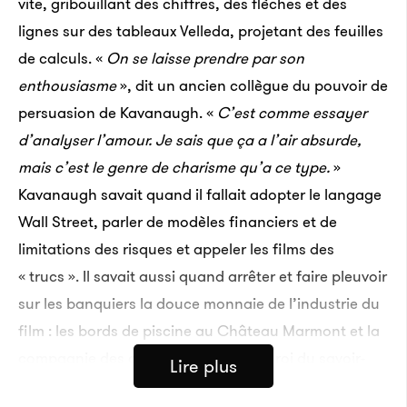
vite, gribouillant des chiffres, des flèches et des
lignes sur des tableaux Velleda, projetant des feuilles
de calculs. «
On se laisse prendre par son
enthousiasme
», dit un ancien collègue du pouvoir de
persuasion de Kavanaugh. «
C’est comme essayer
d’analyser l’amour. Je sais que ça a l’air absurde,
mais c’est le genre de charisme qu’a ce type.
»
Kavanaugh savait quand il fallait adopter le langage
Wall Street, parler de modèles financiers et de
limitations des risques et appeler les films des
« trucs ». Il savait aussi quand arrêter et faire pleuvoir
sur les banquiers la douce monnaie de l’industrie du
film : les bords de piscine au Château Marmont et la
compagnie des célébrités. Il était le « roi du savoir-
Lire plus
s’amuser », comme le dit l’un de ses associés. Son