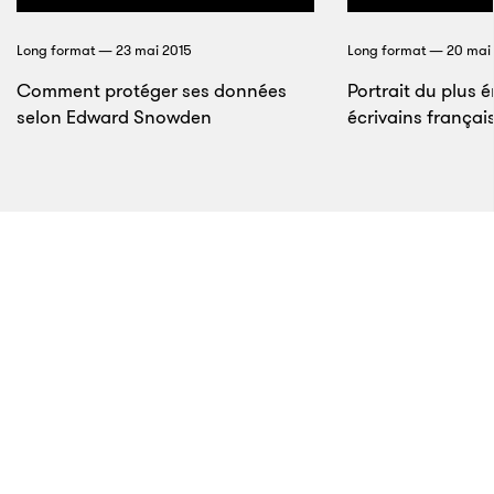
prophète, ses adeptes déçus tout comme ses
opposants les plus fervents s’accordent à dire qu’il
Long format — 23 mai 2015
Long format — 20 mai
est l’un des plus grands vendeurs qu’Hollywood a
Comment protéger ses données
Portrait du plus 
jamais connu. «
Cela fait très longtemps qu’on
selon Edward Snowden
écrivains françai
n’avait pas vu ça
», dit Jon Schwartz, un ancien
cadre de Relativity, qui se souvient avec plaisir de sa
rencontre avec le producteur Al Ruddy pour
envisager un remake de
L’Équipée du Cannonball
:
«
À la fin du rendez-vous, après que Ryan soit parti,
Ruddy a dit : “Je n’ai rien compris à ce qui vient de se
passer mais j’en suis très content.”
»
12